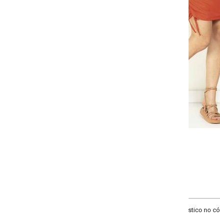
Selecione a quantidade para cada tamanho:
-
-
-
-
+
+
+
P
M
G
GG
COMPRAR
ico no cós, franzido, detalhe de amarração e elástico nas laterias. Cintura a