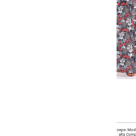
-
-
-
-
+
+
+
P
M
G
GG
COMPRAR
epe. Modelo com elástico na cintura, faixa fixa nas laterais para amarrar, po
ra: alta Comprimento longo