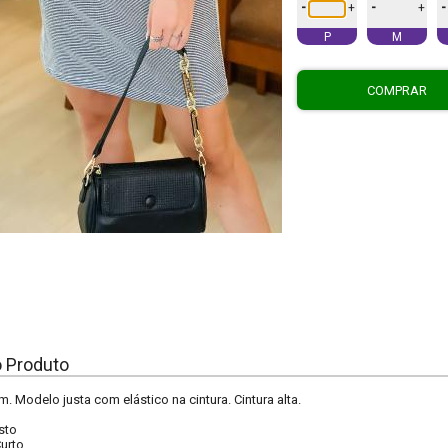
-
-
-
+
+
P
M
COMPRAR
o Produto
. Modelo justa com elástico na cintura. Cintura alta.
sto
urto