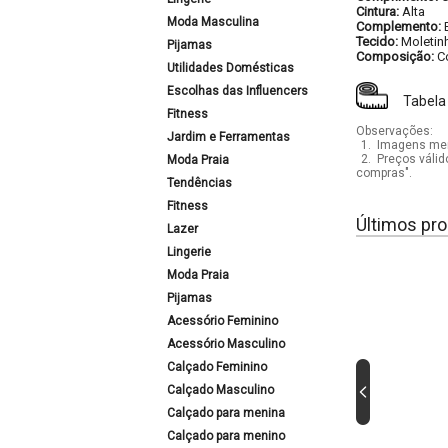
Cintura:
Alta
Moda Masculina
Complemento:
Tecido:
Moletinh
Pijamas
Composição:
C
Utilidades Domésticas
Escolhas das Influencers
Tabela
Fitness
Observações:
Jardim e Ferramentas
1.
Imagens mera
2.
Preços válid
Moda Praia
compras".
Tendências
Fitness
Últimos pro
Lazer
Lingerie
Moda Praia
Pijamas
Acessório Feminino
Acessório Masculino
Calçado Feminino
Calçado Masculino
Calçado para menina
Calçado para menino