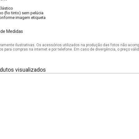
Elástico
o (fio tinto) sem pelúcia
onforme imagem etiqueta
 de Medidas
mente ilustrativas. Os acessórios utilizados na produção das fotos não acom
os para compras na internet e por telefone. Em caso de divergência, o preço vál
dutos visualizados