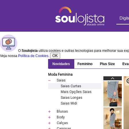
O
Soulojista
utiliza cookies e outras tecnologias para melhorar sua e
OK
Veja nossa
Política de Cookies
.
Novidades
Feminino
Plus Size
Eva
Moda Feminina
Saias
Saias Curtas
Mais Opções Saias
Saias Longas
Saias Midi
Blusas
Body
Calças
Camisas