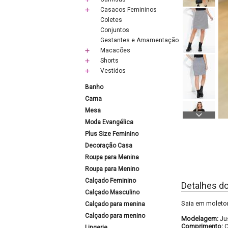
Casacos Femininos
Coletes
Conjuntos
Gestantes e Amamentação
Macacões
Shorts
Vestidos
Banho
Cama
Mesa
Moda Evangélica
Plus Size Feminino
Decoração Casa
Roupa para Menina
Roupa para Menino
Calçado Feminino
Detalhes d
Calçado Masculino
Saia em moletom
Calçado para menina
Calçado para menino
Modelagem:
Ju
Comprimento:
C
Lingerie