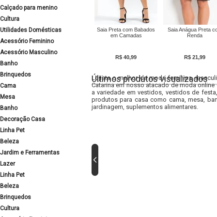
Calçado para menino
Cultura
Utilidades Domésticas
Saia Preta com Babados
Saia Anágua Preta c
em Camadas
Renda
Acessório Feminino
Acessório Masculino
R$ 40,99
R$ 21,99
Banho
Brinquedos
Últimos produtos visualizados
Lojista o melhor da moda feminina, masculi
Catarina em nosso atacado de moda online e
Cama
a variedade em vestidos, vestidos de fest
Mesa
produtos para casa como cama, mesa, banh
jardinagem, suplementos alimentares.
Banho
Decoração Casa
Linha Pet
Beleza
Jardim e Ferramentas
Lazer
Linha Pet
Beleza
Brinquedos
Cultura