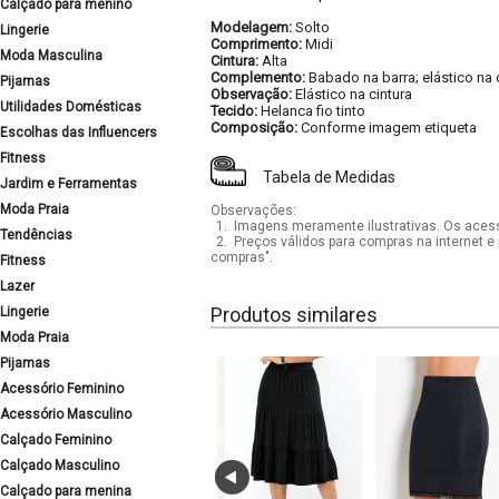
Calçado para menino
Modelagem:
Solto
Lingerie
Comprimento:
Midi
Moda Masculina
Cintura:
Alta
Complemento:
Babado na barra; elástico na c
Pijamas
Observação:
Elástico na cintura
Utilidades Domésticas
Tecido:
Helanca fio tinto
Composição:
Conforme imagem etiqueta
Escolhas das Influencers
Fitness
Tabela de Medidas
Jardim e Ferramentas
Moda Praia
Observações:
1.
Imagens meramente ilustrativas. Os acess
Tendências
2.
Preços válidos para compras na internet e 
compras".
Fitness
Lazer
Produtos similares
Lingerie
Moda Praia
Pijamas
Acessório Feminino
Acessório Masculino
Calçado Feminino
Calçado Masculino
Calçado para menina