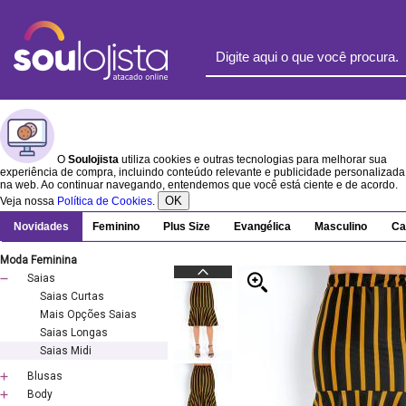
O
Soulojista
utiliza cookies e outras tecnologias para melhorar sua
experiência de compra, incluindo conteúdo relevante e publicidade personalizada
na web. Ao continuar navegando, entendemos que você está ciente e de acordo.
OK
Veja nossa
Política de Cookies
.
Novidades
Feminino
Plus Size
Evangélica
Masculino
Ca
Moda Feminina
Saias
Saias Curtas
Mais Opções Saias
Saias Longas
Saias Midi
Blusas
Body