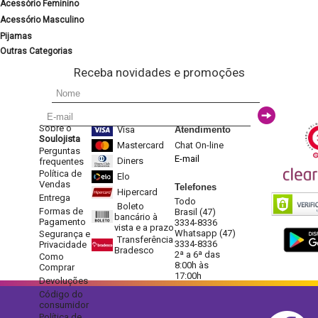
Acessório Feminino
Acessório Masculino
Pijamas
Outras Categorias
Receba novidades e promoções
Sobre o
Visa
Atendimento
Soulojista
Mastercard
Chat On-line
Perguntas
E-mail
Diners
frequentes
Política de
Elo
Vendas
Telefones
Hipercard
Entrega
Todo
Boleto
Formas de
Brasil (47)
bancário à
Pagamento
3334-8336
vista e a prazo
Whatsapp (47)
Segurança e
Transferência
3334-8336
Privacidade
Bradesco
2ª a 6ª das
Como
8:00h às
Comprar
17:00h
Devoluções
Código do
consumidor
Política de