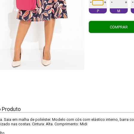
-
-
-
+
+
P
M
COMPRAR
o Produto
. Saia em malha de poliéster. Modelo com cós com elástico interno, barra 
lizado nas costas. Cintura: Alta. Comprimento: Midi
lto