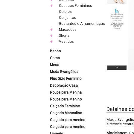
Casacos Femininos
Coletes
Conjuntos
Gestantes e Amamentação
Macacões
Shorts
Vestidos
Banho
Cama
Mesa
Moda Evangélica
Plus Size Feminino
Decoração Casa
Roupa para Menina
Roupa para Menino
Calçado Feminino
Detalhes d
Calçado Masculino
Moda Evangélica
Calçado para menina
e recorte centra
Calçado para menino
Modelagem:
So
Lingerie