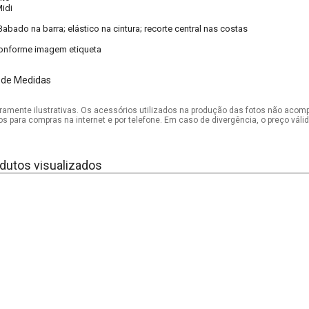
idi
Babado na barra; elástico na cintura; recorte central nas costas
onforme imagem etiqueta
 de Medidas
mente ilustrativas. Os acessórios utilizados na produção das fotos não acom
os para compras na internet e por telefone. Em caso de divergência, o preço vál
dutos visualizados