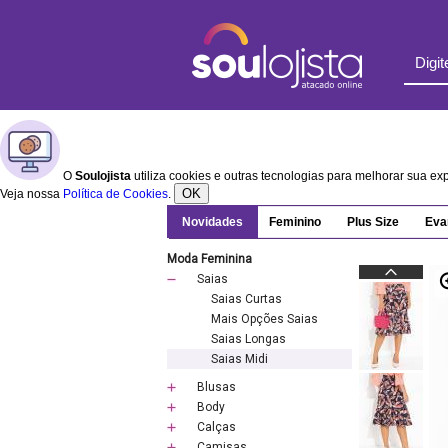
O
Soulojista
utiliza cookies e outras tecnologias para melhorar sua e
OK
Veja nossa
Política de Cookies
.
Novidades
Feminino
Plus Size
Eva
Moda Feminina
Saias
Saias Curtas
Mais Opções Saias
Saias Longas
Saias Midi
Blusas
Body
Calças
Camisas