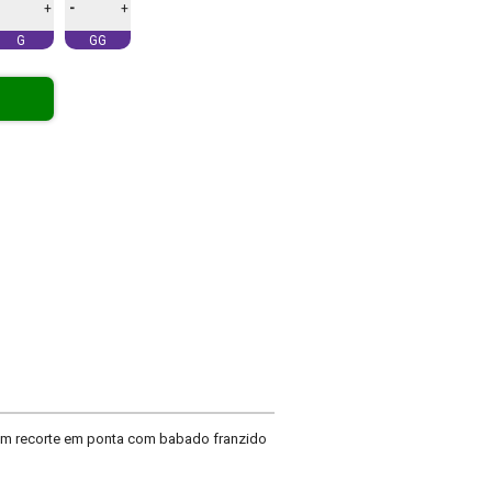
-
+
+
G
GG
com recorte em ponta com babado franzido