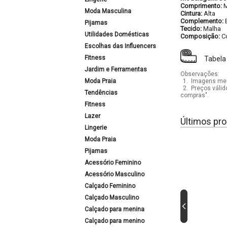
Comprimento:
M
Moda Masculina
Cintura:
Alta
Complemento:
Pijamas
Tecido:
Malha
Utilidades Domésticas
Composição:
C
Escolhas das Influencers
Fitness
Tabela
Jardim e Ferramentas
Observações:
Moda Praia
1.
Imagens mera
2.
Preços válid
Tendências
compras".
Fitness
Lazer
Últimos pro
Lingerie
Moda Praia
Pijamas
Acessório Feminino
Acessório Masculino
Calçado Feminino
Calçado Masculino
Calçado para menina
Calçado para menino