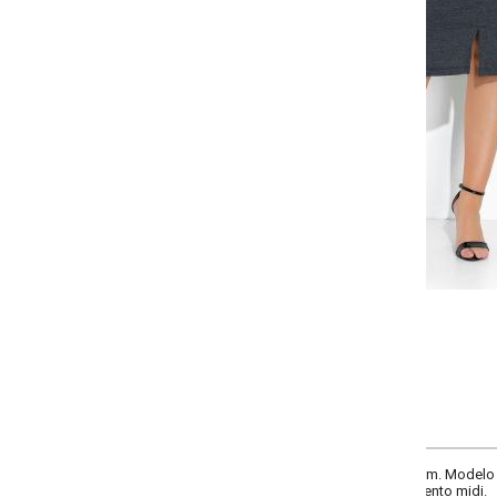
-
-
-
+
+
+
P
M
G
GG
COMPRAR
. Modelo com elástico na cintura, possui recorte anatômico na frente com fe
ento midi.