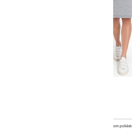
-
-
-
+
+
+
P
M
G
GG
COMPRAR
 poliéster. Modelo com elástico na cintura, detalhe decorativo para amarrar, 