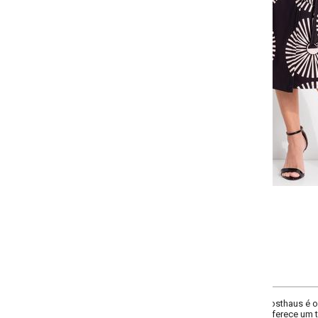
Faça seu login ou cadastre-se para 
Selecione a quantidade para cada tamanho:
-
-
-
+
+
P
M
G
GG
COMPRAR
osthaus é o equilíbrio entre praticidade e estilo para o guarda-roupa modern
 oferece um toque fresco e caimento fluido que não amassa, sendo perfeita pa