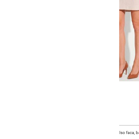
-
-
-
-
+
+
+
38
40
42
44
COMPRAR
lso faca, barra arredondada, cintura alta, comprimento clássico, fechamento 