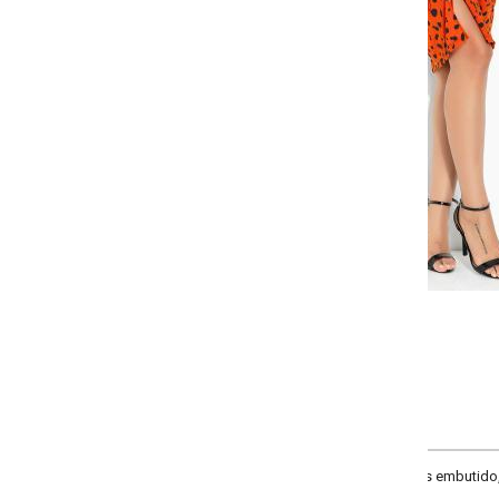
Selecione a quantidade para cada tamanho:
-
-
-
-
+
+
+
P
M
G
GG
COMPRAR
embutido, elástico na cintura, fenda com regulagem na frente e recorte centr