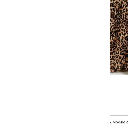
Selecione a quantidade para cada tamanho:
-
-
-
+
+
P
M
G
GG
COMPRAR
. Modelo com elástico no cós e recortes com franzidos. Cintura alta. Compri