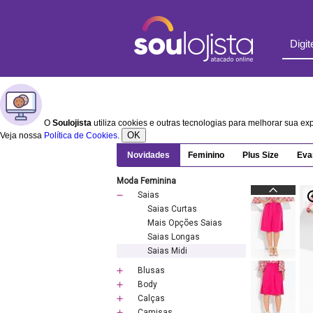
O
Soulojista
utiliza cookies e outras tecnologias para melhorar sua e
OK
Veja nossa
Política de Cookies
.
Novidades
Feminino
Plus Size
Eva
Moda Feminina
Saias
Saias Curtas
Mais Opções Saias
Saias Longas
Saias Midi
Blusas
Body
Calças
Camisas