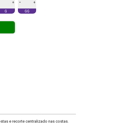
-
+
+
G
GG
stas e recorte centralizado nas costas.