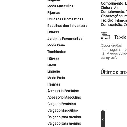
Comprimento:
M
Moda Masculina
Cintura:
Alta
Complemento:
Pijamas
Observação:
Pr
Utilidades Domésticas
Tecido:
Helanca
Composição:
C
Escolhas das Influencers
Fitness
Tabela
Jardim e Ferramentas
Moda Praia
Observações:
1.
Imagens mera
Tendências
2.
Preços válid
compras".
Fitness
Lazer
Últimos pro
Lingerie
Moda Praia
Pijamas
Acessório Feminino
Acessório Masculino
Calçado Feminino
Calçado Masculino
Calçado para menina
Calçado para menino