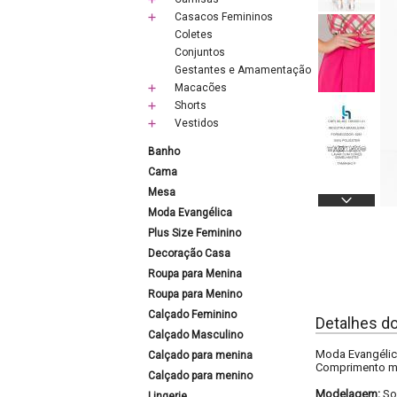
Casacos Femininos
Coletes
Conjuntos
Gestantes e Amamentação
Macacões
Shorts
Vestidos
Banho
Cama
Mesa
Moda Evangélica
Plus Size Feminino
Decoração Casa
Roupa para Menina
Roupa para Menino
Calçado Feminino
Detalhes d
Calçado Masculino
Moda Evangélica
Calçado para menina
Comprimento m
Calçado para menino
Modelagem:
So
Lingerie