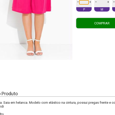
-
-
-
+
+
P
M
COMPRAR
o Produto
. Saia em helanca. Modelo com elástico na cintura, possui pregas frente e co
idi
lto