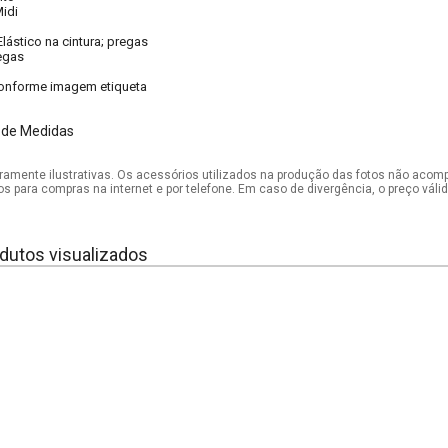
idi
Elástico na cintura; pregas
egas
onforme imagem etiqueta
 de Medidas
mente ilustrativas. Os acessórios utilizados na produção das fotos não acom
os para compras na internet e por telefone. Em caso de divergência, o preço vál
dutos visualizados