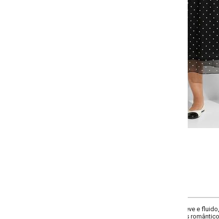
-
-
+
+
G
GG
XXG
XLG
COMPRAR
eve e fluido, com modelagem solta e cintura alta que valoriza a silhueta. Com
s românticos, modernos e cheios de leveza.