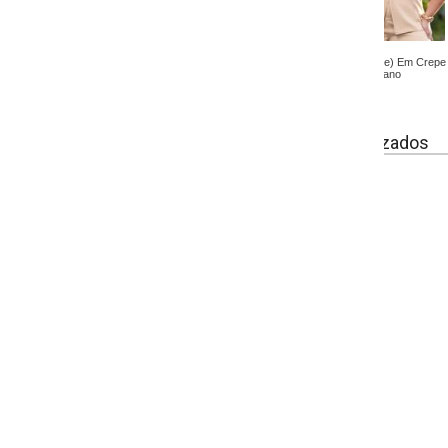
ge) Em Crepe
lano
izados