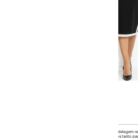
-
-
-
-
+
+
+
38
40
42
44
-
-
-
+
+
+
50
52
54
COMPRAR
elagem reta e cintura alta. Detalhe em branco na barra adiciona contraste. Peç
 tanto para o dia quanto para a noite.