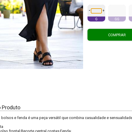
-
+
G
GG
COMPRAR
o Produto
 bolsos e fenda é uma peça versátil que combina casualidade e sensualidade.
ta
olso frontal;Recorte central costas;Fenda;