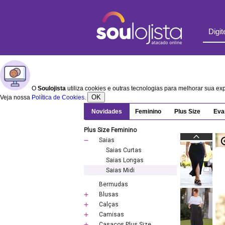
O
Soulojista
utiliza cookies e outras tecnologias para melhorar sua e
OK
Veja nossa
Política de Cookies
.
Novidades
Feminino
Plus Size
Eva
Plus Size Feminino
Saias
Saias Curtas
Saias Longas
Saias Midi
Bermudas
Blusas
Calças
Camisas
Casacos Plus Size