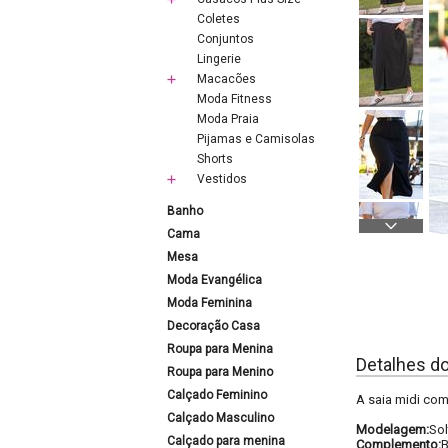
Coletes
Conjuntos
Lingerie
Macacões
Moda Fitness
Moda Praia
Pijamas e Camisolas
Shorts
Vestidos
Banho
Cama
Mesa
Moda Evangélica
Moda Feminina
Decoração Casa
Roupa para Menina
Detalhes d
Roupa para Menino
Calçado Feminino
A saia midi com
Calçado Masculino
Modelagem:
Sol
Calçado para menina
Complemento:
B