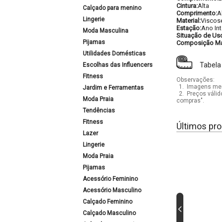
Cintura:
Alta
Calçado para menino
Comprimento:
A
Lingerie
Material:
Viscos
Estação:
Ano Int
Moda Masculina
Situação de Us
Pijamas
Composição Mat
Utilidades Domésticas
Tabela
Escolhas das Influencers
Fitness
Observações:
1.
Imagens mera
Jardim e Ferramentas
2.
Preços válid
Moda Praia
compras".
Tendências
Fitness
Últimos pro
Lazer
Lingerie
Moda Praia
Pijamas
Acessório Feminino
Acessório Masculino
Calçado Feminino
Calçado Masculino