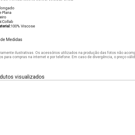
longado
e Plana
eiro
o:
Collab
erial:
100% Viscose
 de Medidas
mente ilustrativas. Os acessórios utilizados na produção das fotos não acom
os para compras na internet e por telefone. Em caso de divergência, o preço vál
dutos visualizados