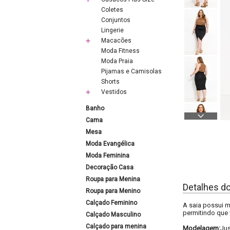
Coletes
Conjuntos
Lingerie
Macacões
Moda Fitness
Moda Praia
Pijamas e Camisolas
Shorts
Vestidos
Banho
Cama
Mesa
Moda Evangélica
Moda Feminina
Decoração Casa
Roupa para Menina
Detalhes d
Roupa para Menino
Calçado Feminino
A saia possui m
permitindo que 
Calçado Masculino
Calçado para menina
Modelagem:
Ju