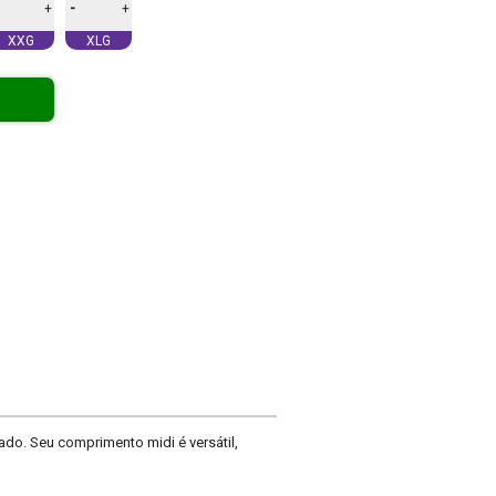
-
+
+
XXG
XLG
do. Seu comprimento midi é versátil,