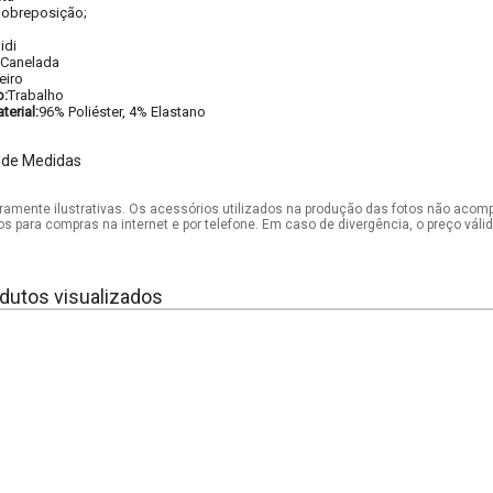
obreposição;
idi
 Canelada
eiro
o:
Trabalho
erial:
96% Poliéster, 4% Elastano
 de Medidas
mente ilustrativas. Os acessórios utilizados na produção das fotos não acom
os para compras na internet e por telefone. Em caso de divergência, o preço vál
dutos visualizados