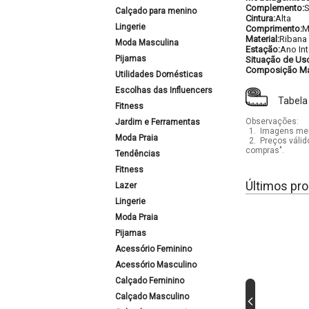
Complemento:
S
Calçado para menino
Cintura:
Alta
Lingerie
Comprimento:
M
Material:
Ribana
Moda Masculina
Estação:
Ano Int
Pijamas
Situação de Us
Composição Mat
Utilidades Domésticas
Escolhas das Influencers
Tabela
Fitness
Observações:
Jardim e Ferramentas
1.
Imagens mera
Moda Praia
2.
Preços válid
compras".
Tendências
Fitness
Últimos pro
Lazer
Lingerie
Moda Praia
Pijamas
Acessório Feminino
Acessório Masculino
Calçado Feminino
Calçado Masculino