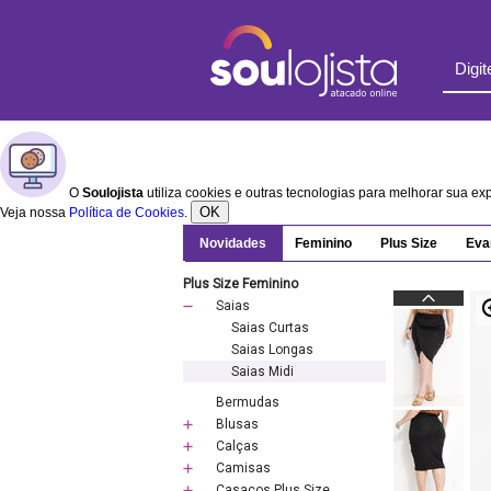
O
Soulojista
utiliza cookies e outras tecnologias para melhorar sua e
OK
Veja nossa
Política de Cookies
.
Novidades
Feminino
Plus Size
Eva
Plus Size Feminino
Saias
Saias Curtas
Saias Longas
Saias Midi
Bermudas
Blusas
Calças
Camisas
Casacos Plus Size