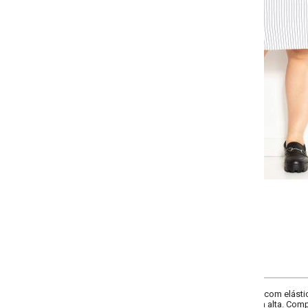
Selecione a quantidade para cada tamanho:
-
+
G
GG
XXG
XLG
COMPRAR
 com elástico na cintura, botões decoraticos na frente, fenda e recorte centra
a alta. Comprimento: curto.