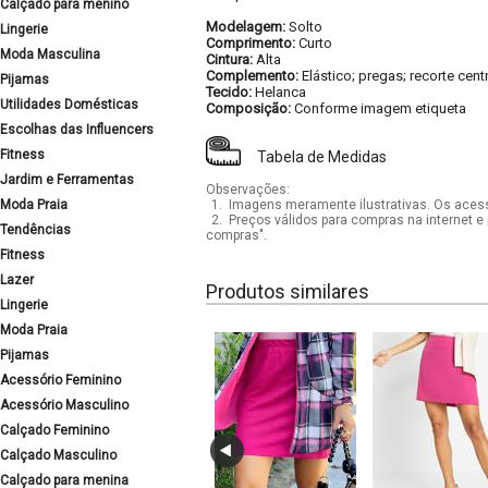
Calçado para menino
Modelagem:
Solto
Lingerie
Comprimento:
Curto
Moda Masculina
Cintura:
Alta
Complemento:
Elástico; pregas; recorte cent
Pijamas
Tecido:
Helanca
Utilidades Domésticas
Composição:
Conforme imagem etiqueta
Escolhas das Influencers
Fitness
Tabela de Medidas
Jardim e Ferramentas
Observações:
Moda Praia
1.
Imagens meramente ilustrativas. Os acess
2.
Preços válidos para compras na internet e 
Tendências
compras".
Fitness
Lazer
Produtos similares
Lingerie
Moda Praia
Pijamas
Acessório Feminino
Acessório Masculino
Calçado Feminino
Calçado Masculino
Calçado para menina