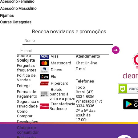
Acessório Feminino
Acessório Masculino
Pijamas
Outras Categorias
Receba novidades e promoções
Sobre o
Visa
Atendimento
Soulojista
Mastercard
Chat On-line
Perguntas
E-mail
Diners
frequentes
Política de
Elo
Vendas
Telefones
Hipercard
Entrega
Todo
Boleto
Formas de
Brasil (47)
bancário à
Pagamento
3334-8336
vista e a prazo
Whatsapp (47)
Segurança e
Transferência
3334-8336
Privacidade
Bradesco
2ª a 6ª das
Como
8:00h às
Comprar
17:00h
Devoluções
Código do
consumidor
Política de