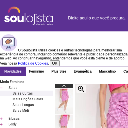
O
Soulojista
utiliza cookies e outras tecnologias para melhorar sua
experiência de compra, incluindo conteúdo relevante e publicidade personalizada
na web. Ao continuar navegando, entendemos que você está ciente e de acordo.
OK
Veja nossa
Política de Cookies
.
Novidades
Feminino
Plus Size
Evangélica
Masculino
Ca
Moda Feminina
Saias
Saias Curtas
Mais Opções Saias
Saias Longas
Saias Midi
Blusas
Body