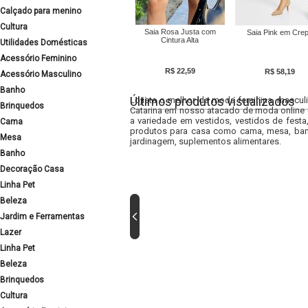
Calçado para menino
Cultura
Saia Rosa Justa com
Saia Pink em Cre
Cintura Alta
Utilidades Domésticas
Acessório Feminino
R$ 22,59
R$ 58,19
Acessório Masculino
Banho
Últimos produtos visualizados
Lojista o melhor da moda feminina, masculi
Brinquedos
Catarina em nosso atacado de moda online e
a variedade em vestidos, vestidos de fest
Cama
produtos para casa como cama, mesa, banh
Mesa
jardinagem, suplementos alimentares.
Banho
Decoração Casa
Linha Pet
Beleza
Jardim e Ferramentas
Lazer
Linha Pet
Beleza
Brinquedos
Cultura