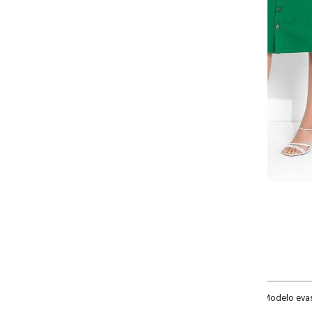
-
+
36
38
40
42
COMPRAR
odelo evasê com cós, vista com botões funcionais, bolsos frontais funcionais