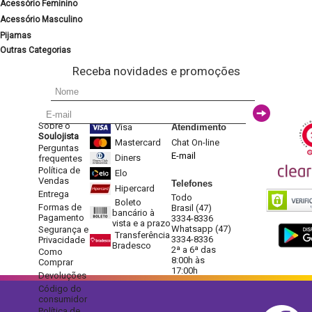
Acessório Feminino
Acessório Masculino
Pijamas
Outras Categorias
Receba novidades e promoções
Sobre o
Visa
Atendimento
Soulojista
Mastercard
Chat On-line
Perguntas
E-mail
Diners
frequentes
Política de
Elo
Vendas
Telefones
Hipercard
Entrega
Todo
Boleto
Formas de
Brasil (47)
bancário à
Pagamento
3334-8336
vista e a prazo
Whatsapp (47)
Segurança e
Transferência
3334-8336
Privacidade
Bradesco
2ª a 6ª das
Como
8:00h às
Comprar
17:00h
Devoluções
Código do
consumidor
Política de