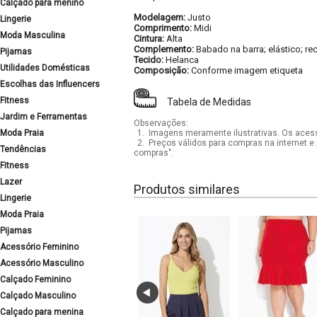
Calçado para menino
Modelagem:
Justo
Lingerie
Comprimento:
Midi
Moda Masculina
Cintura:
Alta
Complemento:
Babado na barra; elástico; re
Pijamas
Tecido:
Helanca
Utilidades Domésticas
Composição:
Conforme imagem etiqueta
Escolhas das Influencers
Fitness
Tabela de Medidas
Jardim e Ferramentas
Observações:
Moda Praia
1.
Imagens meramente ilustrativas. Os acess
2.
Preços válidos para compras na internet e 
Tendências
compras".
Fitness
Lazer
Produtos similares
Lingerie
Moda Praia
Pijamas
Acessório Feminino
Acessório Masculino
Calçado Feminino
Calçado Masculino
Calçado para menina