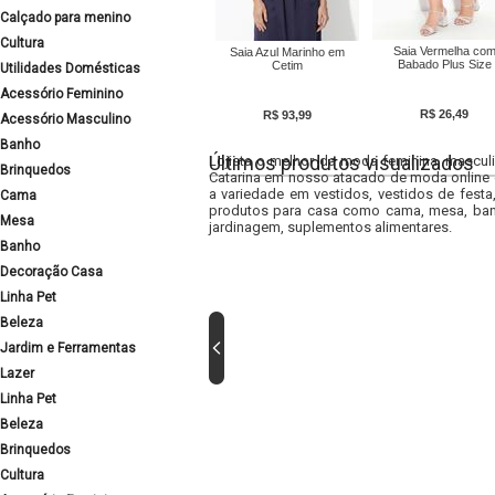
Calçado para menino
Cultura
Saia Vermelha co
Saia Azul Marinho em
Babado Plus Size
Cetim
Utilidades Domésticas
Acessório Feminino
R$ 26,49
R$ 93,99
Acessório Masculino
Banho
Últimos produtos visualizados
Lojista o melhor da moda feminina, masculi
Brinquedos
Catarina em nosso atacado de moda online e
a variedade em vestidos, vestidos de fest
Cama
produtos para casa como cama, mesa, banh
Mesa
jardinagem, suplementos alimentares.
Banho
Decoração Casa
Linha Pet
Beleza
Jardim e Ferramentas
Lazer
Linha Pet
Beleza
Brinquedos
Cultura