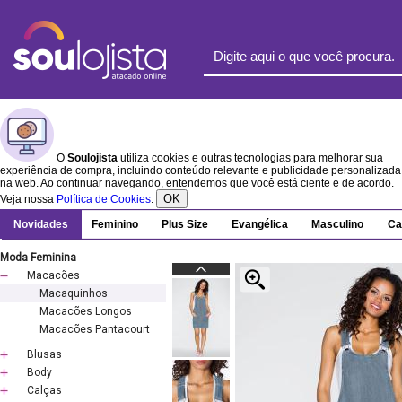
O
Soulojista
utiliza cookies e outras tecnologias para melhorar sua
experiência de compra, incluindo conteúdo relevante e publicidade personalizada
na web. Ao continuar navegando, entendemos que você está ciente e de acordo.
OK
Veja nossa
Política de Cookies
.
Novidades
Feminino
Plus Size
Evangélica
Masculino
Ca
Moda Feminina
Macacões
Macaquinhos
Macacões Longos
Macacões Pantacourt
Blusas
Body
Calças