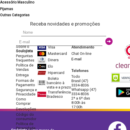
Acessório Masculino
Pijamas
Outras Categorias
Receba novidades e promoções
Sobre o
Visa
Atendimento
Soulojista
Mastercard
Chat On-line
Perguntas
E-mail
Diners
frequentes
Política de
Elo
Vendas
Telefones
Hipercard
Entrega
Todo
Boleto
Formas de
Brasil (47)
bancário à
Pagamento
3334-8336
vista e a prazo
Whatsapp (47)
Segurança e
Transferência
3334-8336
Privacidade
Bradesco
2ª a 6ª das
Como
8:00h às
Comprar
17:00h
Devoluções
Código do
consumidor
Política de
Privacidade