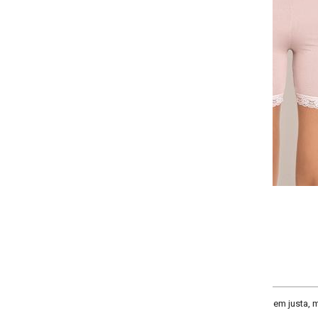
Selecione:
Selecione a quantidade para cada tamanho:
-
-
-
+
+
+
P
M
G
COMPRAR
em justa, modelo slim, complementos detalhe em renda, cintura alta, compri