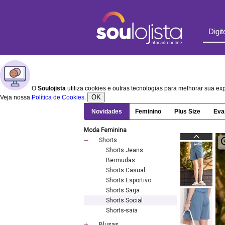
O
Soulojista
utiliza cookies e outras tecnologias para melhorar sua e
OK
Veja nossa
Política de Cookies
.
Novidades
Feminino
Plus Size
Eva
Moda Feminina
Shorts
Shorts Jeans
Bermudas
Shorts Casual
Shorts Esportivo
Shorts Sarja
Shorts Social
Shorts-saia
Blusas