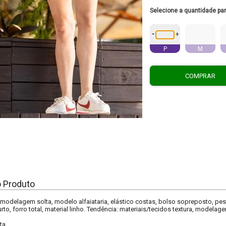
Selecione a quantidade pa
-
+
P
M
COMPRAR
o Produto
, modelagem solta, modelo alfaiataria, elástico costas, bolso sopreposto, pesp
to, forro total, material linho. Tendência: materiais/tecidos textura, modela
ta