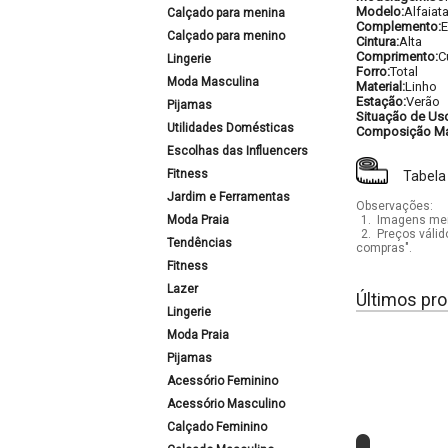
Modelo:
Alfaiata
Calçado para menina
Complemento:
E
Calçado para menino
Cintura:
Alta
Comprimento:
C
Lingerie
Forro:
Total
Moda Masculina
Material:
Linho
Estação:
Verão
Pijamas
Situação de Us
Utilidades Domésticas
Composição Mat
Escolhas das Influencers
Fitness
Tabela
Jardim e Ferramentas
Observações:
Moda Praia
1.
Imagens mera
2.
Preços válid
Tendências
compras".
Fitness
Lazer
Últimos pro
Lingerie
Moda Praia
Pijamas
Acessório Feminino
Acessório Masculino
Calçado Feminino