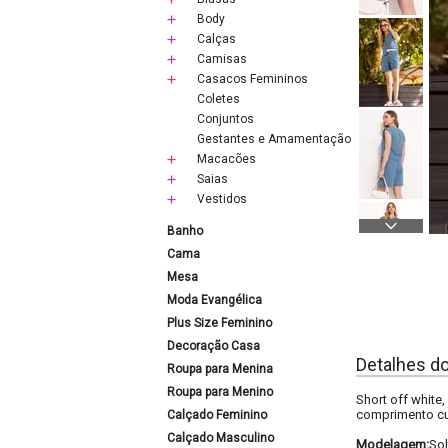
Body
Calças
Camisas
Casacos Femininos
Coletes
Conjuntos
Gestantes e Amamentação
Macacões
Saias
Vestidos
Banho
Cama
Mesa
Moda Evangélica
Plus Size Feminino
Decoração Casa
Detalhes d
Roupa para Menina
Roupa para Menino
Short off white
comprimento cur
Calçado Feminino
Calçado Masculino
Modelagem:
Sol