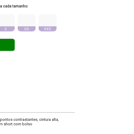
ra cada tamanho:
G
GG
XXG
ontos contrastantes, cintura alta,
gem short com bolso