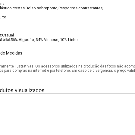
ria
lástico costas;Bolso sobreposto;Pespontos contrastantes;
urto
o:
Casual
erial:
56% Algodão, 34% Viscose, 10% Linho
 de Medidas
mente ilustrativas. Os acessórios utilizados na produção das fotos não acom
os para compras na internet e por telefone. Em caso de divergência, o preço vál
dutos visualizados