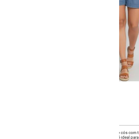
-
-
-
-
+
+
+
38
40
42
44
-
-
-
+
+
+
50
52
54
COMPRAR
 e cós com túnel com amarração por cordão. Possui pregas frontais sutis, bol
, é ideal para compor looks casuais nos dias quentes.