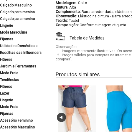
Modelagem:
Solto
Calçado Masculino
Cintura:
Alta
Complemento:
Barra arredondada; elástico n
Calçado para menina
Observação:
Elástico na cintura
-
Barra arre
Calçado para menino
Tecido:
Tactel
Composição:
Conforme imagem etiqueta
Lingerie
Moda Masculina
Tabela de Medidas
Pijamas
Utilidades Domésticas
Observações:
1.
Imagens meramente ilustrativas. Os acess
Escolhas das Influencers
2.
Preços válidos para compras na internet e 
compras".
Fitness
Jardim e Ferramentas
Moda Praia
Produtos similares
Tendências
Fitness
Lazer
Lingerie
Moda Praia
Pijamas
Acessório Feminino
Acessório Masculino