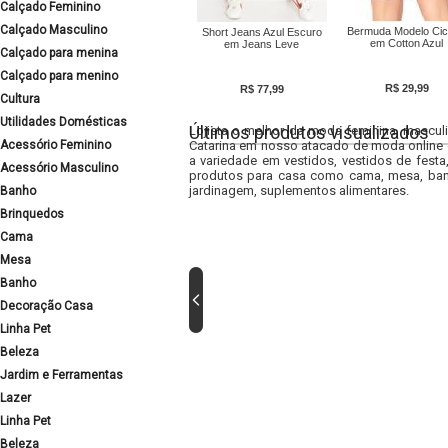
Calçado Feminino
Calçado Masculino
Bermuda Modelo Cicl
Short Jeans Azul Escuro
em Cotton Azul
em Jeans Leve
Calçado para menina
Calçado para menino
R$ 29,99
R$ 77,99
Cultura
Utilidades Domésticas
Últimos produtos visualizados
Lojista o melhor da moda feminina, masculi
Acessório Feminino
Catarina em nosso atacado de moda online e
a variedade em vestidos, vestidos de fest
Acessório Masculino
produtos para casa como cama, mesa, banh
jardinagem, suplementos alimentares.
Banho
Brinquedos
Cama
Mesa
Banho
Decoração Casa
Linha Pet
Beleza
Jardim e Ferramentas
Lazer
Linha Pet
Beleza