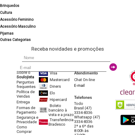
Brinquedos
Cultura
Acessório Feminino
Acessório Masculino
Pijamas
Outras Categorias
Receba novidades e promoções
Sobre o
Visa
Atendimento
Soulojista
Mastercard
Chat On-line
Perguntas
E-mail
Diners
frequentes
Política de
Elo
Vendas
Telefones
Hipercard
Entrega
Todo
Boleto
Formas de
Brasil (47)
bancário à
Pagamento
3334-8336
vista e a prazo
Whatsapp (47)
Segurança e
Transferência
3334-8336
Privacidade
Bradesco
2ª a 6ª das
Como
8:00h às
Comprar