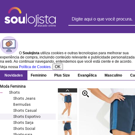
O
Soulojista
utiliza cookies e outras tecnologias para melhorar sua
experiência de compra, incluindo conteúdo relevante e publicidade personalizada
na web. Ao continuar navegando, entendemos que você está ciente e de acordo.
OK
Veja nossa
Política de Cookies
.
Novidades
Feminino
Plus Size
Evangélica
Masculino
Ca
Moda Feminina
Shorts
Shorts Jeans
Bermudas
Shorts Casual
Shorts Esportivo
Shorts Sarja
Shorts Social
Shorts-saia