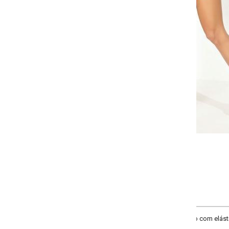
Selecione a quantidade para cada tamanho:
-
+
P
M
G
GG
COMPRAR
com elástico no cós, cordel para amarração frontal e detalhe nas laterais. Cin