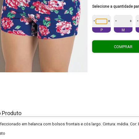
Selecione a quantidade pa
-
-
-
+
+
P
M
COMPRAR
o Produto
feccionado em helanca com bolsos frontais e cós largo. Cintura: média. Cor
sto