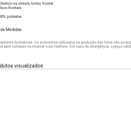
Elástico na cintura; bolso frontal
lsos frontais
00% poliéster
 de Medidas
mente ilustrativas. Os acessórios utilizados na produção das fotos não acom
os para compras na internet e por telefone. Em caso de divergência, o preço vál
dutos visualizados