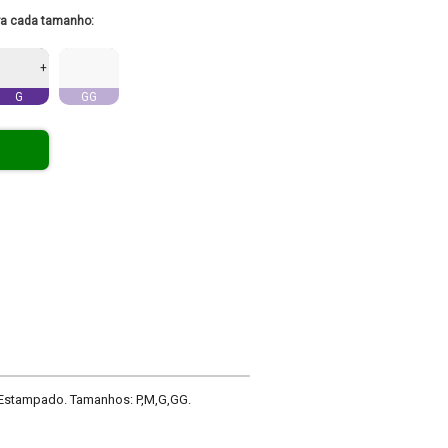
ra cada tamanho:
+
G
GG
: Estampado. Tamanhos: P,M,G,GG.