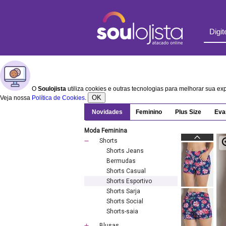
O
Soulojista
utiliza cookies e outras tecnologias para melhorar sua e
OK
Veja nossa
Política de Cookies
.
Novidades
Feminino
Plus Size
Eva
Moda Feminina
Shorts
Shorts Jeans
Bermudas
Shorts Casual
Shorts Esportivo
Shorts Sarja
Shorts Social
Shorts-saia
Blusas