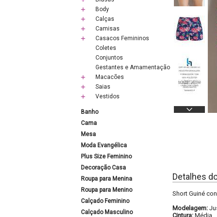
Body
Calças
Camisas
Casacos Femininos
Coletes
Conjuntos
Gestantes e Amamentação
Macacões
Saias
Vestidos
Banho
Cama
Mesa
Moda Evangélica
Plus Size Feminino
Decoração Casa
Detalhes d
Roupa para Menina
Roupa para Menino
Short Guiné con
Calçado Feminino
Modelagem:
Ju
Calçado Masculino
Cintura:
Média