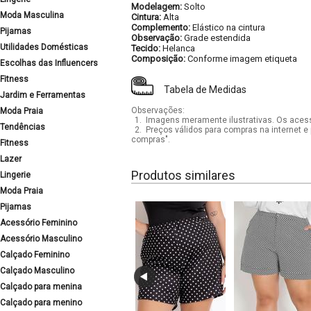
Modelagem:
Solto
Moda Masculina
Cintura:
Alta
Complemento:
Elástico na cintura
Pijamas
Observação:
Grade estendida
Utilidades Domésticas
Tecido:
Helanca
Composição:
Conforme imagem etiqueta
Escolhas das Influencers
Fitness
Tabela de Medidas
Jardim e Ferramentas
Observações:
Moda Praia
1.
Imagens meramente ilustrativas. Os acess
Tendências
2.
Preços válidos para compras na internet e 
compras".
Fitness
Lazer
Produtos similares
Lingerie
Moda Praia
Pijamas
Acessório Feminino
Acessório Masculino
Calçado Feminino
Calçado Masculino
Calçado para menina
Calçado para menino