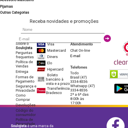
Acessório Masculino
Pijamas
Outras Categorias
Receba novidades e promoções
Sobre o
Visa
Atendimento
Soulojista
Mastercard
Chat On-line
Perguntas
E-mail
Diners
frequentes
Política de
Elo
Vendas
Telefones
Hipercard
Entrega
Todo
Boleto
Formas de
Brasil (47)
bancário à
Pagamento
3334-8336
vista e a prazo
Whatsapp (47)
Segurança e
Transferência
3334-8336
Privacidade
Bradesco
2ª a 6ª das
Como
8:00h às
Comprar
17:00h
Devoluções
Código do
consumidor
Política de
Privacidade
Soulojista
é uma marca da