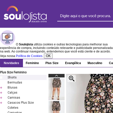
O
Soulojista
utiliza cookies e outras tecnologias para melhorar sua
experiência de compra, incluindo conteúdo relevante e publicidade personalizada
na web. Ao continuar navegando, entendemos que você está ciente e de acordo.
OK
Veja nossa
Política de Cookies
.
Novidades
Feminino
Plus Size
Evangélica
Masculino
Ca
Plus Size Feminino
Shorts
Bermudas
Blusas
Calças
Camisas
Casacos Plus Size
Coletes
Conjuntos