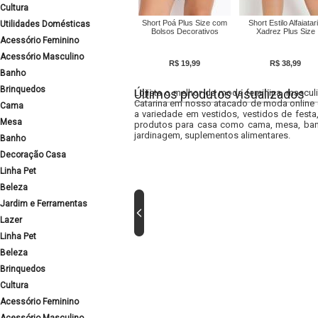
Cultura
Short Poá Plus Size com
Short Estilo Alfaiatar
Utilidades Domésticas
Bolsos Decorativos
Xadrez Plus Size
Acessório Feminino
Acessório Masculino
R$ 19,99
R$ 38,99
Banho
Brinquedos
Últimos produtos visualizados
Lojista o melhor da moda feminina, masculi
Catarina em nosso atacado de moda online e
Cama
a variedade em vestidos, vestidos de fest
Mesa
produtos para casa como cama, mesa, banh
jardinagem, suplementos alimentares.
Banho
Decoração Casa
Linha Pet
Beleza
Jardim e Ferramentas
Lazer
Linha Pet
Beleza
Brinquedos
Cultura
Acessório Feminino