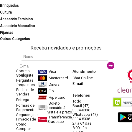
Brinquedos
Cultura
Acessório Feminino
Acessório Masculino
Pijamas
Outras Categorias
Receba novidades e promoções
Sobre o
Visa
Atendimento
Soulojista
Mastercard
Chat On-line
Perguntas
E-mail
Diners
frequentes
Política de
Elo
Vendas
Telefones
Hipercard
Entrega
Todo
Boleto
Formas de
Brasil (47)
bancário à
Pagamento
3334-8336
vista e a prazo
Whatsapp (47)
Segurança e
Transferência
3334-8336
Privacidade
Bradesco
2ª a 6ª das
Como
8:00h às
Comprar