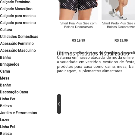
Calçado Feminino
Calçado Masculino
Calçado para menina
Calçado para menino
Short Poá Plus Size com
Short Preto Plus Size
Bolsos Decorativos
Bolsos Decorativo
Cultura
Utilidades Domésticas
R$ 19,99
R$ 19,99
Acessório Feminino
Acessório Masculino
Últimos produtos visualizados
Lojista o melhor da moda feminina, masculi
Catarina em nosso atacado de moda online e
Banho
a variedade em vestidos, vestidos de fest
Brinquedos
produtos para casa como cama, mesa, banh
jardinagem, suplementos alimentares.
Cama
Mesa
Banho
Decoração Casa
Linha Pet
Beleza
Jardim e Ferramentas
Lazer
Linha Pet
Beleza