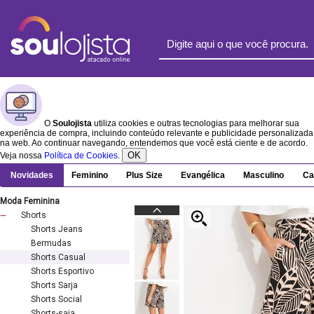
O
Soulojista
utiliza cookies e outras tecnologias para melhorar sua
experiência de compra, incluindo conteúdo relevante e publicidade personalizada
na web. Ao continuar navegando, entendemos que você está ciente e de acordo.
OK
Veja nossa
Política de Cookies
.
Novidades
Feminino
Plus Size
Evangélica
Masculino
Ca
Moda Feminina
Shorts
Shorts Jeans
Bermudas
Shorts Casual
Shorts Esportivo
Shorts Sarja
Shorts Social
Shorts-saia