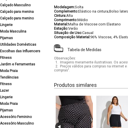
Calçado Masculino
Modelagem:
Solta
Complemento:
Elástico na cintura;Bolso latera
Calçado para menina
Cintura:
Alta
Calçado para menino
Comprimento:
Médio
Material:
Malha de Viscose com Elastano
Lingerie
Estação:
Verão
Moda Masculina
Situação de Uso:
Casual
Composição Material:
96% Viscose, 4% Elast
Pijamas
Utilidades Domésticas
Tabela de Medidas
Escolhas das Influencers
Fitness
Observações:
1.
Imagens meramente ilustrativas. Os acess
Jardim e Ferramentas
2.
Preços válidos para compras na internet e 
compras".
Moda Praia
Tendências
Fitness
Produtos similares
Lazer
Lingerie
Moda Praia
Pijamas
Acessório Feminino
Acessório Masculino