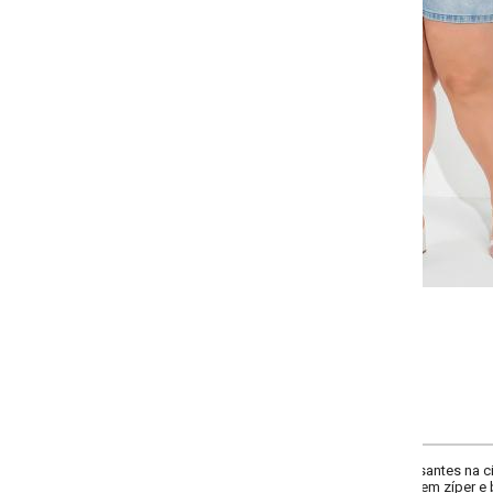
-
-
-
+
+
+
46
48
50
52
58
60
COMPRAR
tes na cintura e pregas, bolsos dianteiros e traseiros, efeito de lavanderia 
m zíper e botão. Cintura alta.