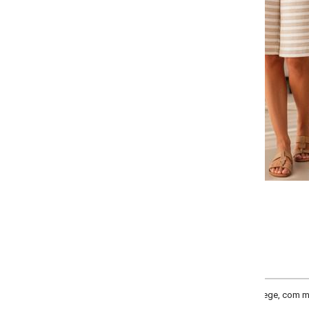
Selecione a quantidade para cada tamanho:
-
-
-
-
+
+
+
P
M
G
GG
COMPRAR
ge, com modelagem reta e cintura alta. Versátil e confortável, é ideal para 