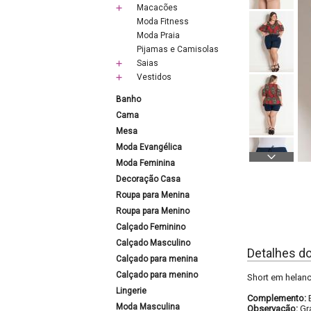
Macacões
Moda Fitness
Moda Praia
Pijamas e Camisolas
Saias
Vestidos
Banho
Cama
Mesa
Moda Evangélica
Moda Feminina
Decoração Casa
Roupa para Menina
Roupa para Menino
Calçado Feminino
Calçado Masculino
Detalhes d
Calçado para menina
Calçado para menino
Short em helanc
Lingerie
Complemento:
Moda Masculina
Observação:
Gr