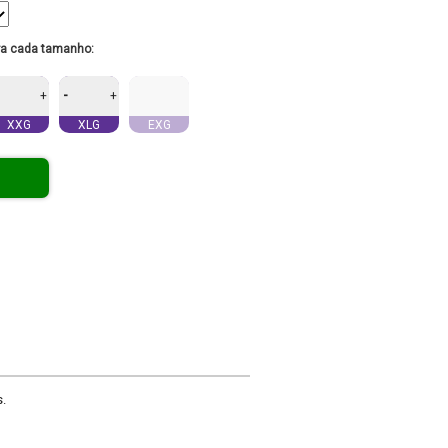
ra cada tamanho:
-
+
+
XXG
XLG
EXG
s.