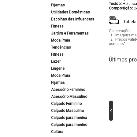
Tecido:
Helanca
Pijamas
Composição:
C
Utilidades Domésticas
Escolhas das Influencers
Tabela
Fitness
Observações:
Jardim e Ferramentas
1.
Imagens mera
2.
Preços válid
Moda Praia
compras".
Tendências
Fitness
Últimos pro
Lazer
Lingerie
Moda Praia
Pijamas
Acessório Feminino
Acessório Masculino
Calçado Feminino
Calçado Masculino
Calçado para menina
Calçado para menino
Cultura