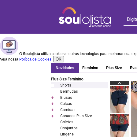
O
Soulojista
utiliza cookies e outras tecnologias para melhorar sua e
OK
Veja nossa
Política de Cookies
.
Novidades
Feminino
Plus Size
Eva
Plus Size Feminino
Shorts
Bermudas
Blusas
Calças
Camisas
Casacos Plus Size
Coletes
Conjuntos
Lingerie