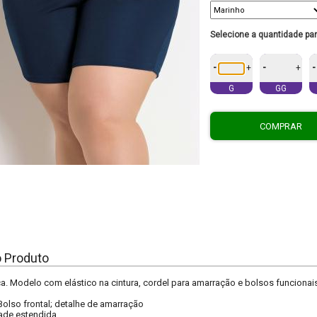
Selecione a quantidade pa
-
-
-
+
+
G
GG
COMPRAR
o Produto
a. Modelo com elástico na cintura, cordel para amarração e bolsos funcionai
Bolso frontal; detalhe de amarração
ade estendida