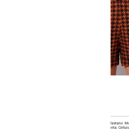
Selecione a quantidade para cada tamanho:
-
-
-
+
+
P
M
G
GG
COMPRAR
astano. Modelo clochard com elástico no cós, cós com passantes, bolsos func
ta. Cintura alta.