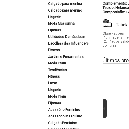
Complemento:
Calçado para menina
Tecido:
Helanca
Calçado para menino
Composição:
C
Lingerie
Moda Masculina
Tabela
Pijamas
Observações:
Utilidades Domésticas
1.
Imagens mera
2.
Preços válid
Escolhas das Influencers
compras".
Fitness
Jardim e Ferramentas
Últimos pro
Moda Praia
Tendências
Fitness
Lazer
Lingerie
Moda Praia
Pijamas
Acessório Feminino
Acessório Masculino
Calçado Feminino