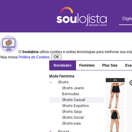
O
Soulojista
utiliza cookies e outras tecnologias para melhorar sua e
OK
Veja nossa
Política de Cookies
.
Novidades
Feminino
Plus Size
Eva
Moda Feminina
Shorts
Shorts Jeans
Bermudas
Shorts Casual
Shorts Esportivo
Shorts Sarja
Shorts Social
Shorts-saia
Blusas