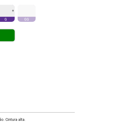
+
G
GG
. Cintura alta.