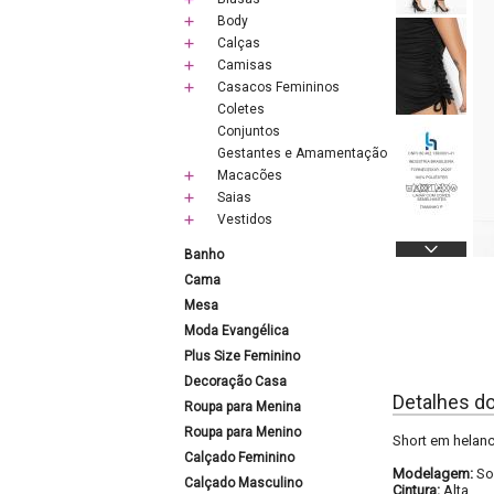
Body
Calças
Camisas
Casacos Femininos
Coletes
Conjuntos
Gestantes e Amamentação
Macacões
Saias
Vestidos
Banho
Cama
Mesa
Moda Evangélica
Plus Size Feminino
Decoração Casa
Detalhes d
Roupa para Menina
Roupa para Menino
Short em helanc
Calçado Feminino
Modelagem:
So
Calçado Masculino
Cintura:
Alta