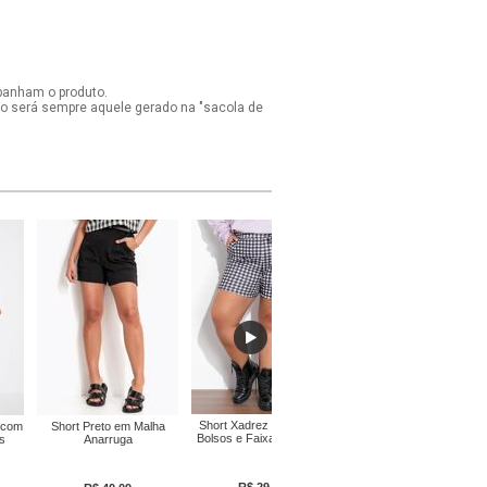
panham o produto.
ido será sempre aquele gerado na "sacola de
Short Xadrez Preto com
Short Anágua Preta Plus
e com
Short Preto em Malha
Bolsos e Faixa Plus Size
Size Marguerite
s
Anarruga