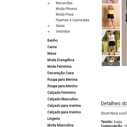
Macacões
Moda Fitness
Moda Praia
Pijamas e Camisolas
Saias
Vestidos
Banho
Cama
Mesa
Moda Evangélica
Moda Feminina
Decoração Casa
Roupa para Menina
Roupa para Menino
Calçado Feminino
Calçado Masculino
Detalhes d
Calçado para menina
Calçado para menino
Short Nina conf
Lingerie
Tecido:
Sarja
Moda Masculina
Composição:
1