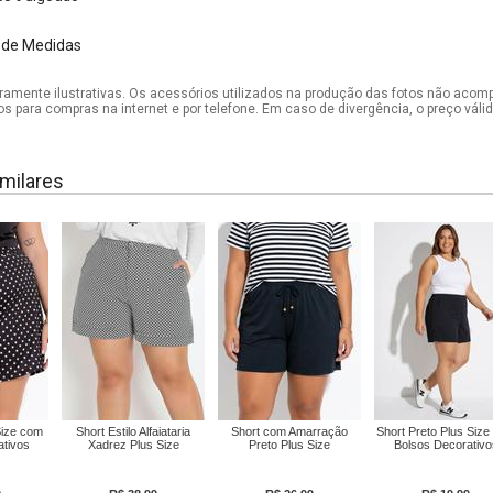
 de Medidas
mente ilustrativas. Os acessórios utilizados na produção das fotos não acom
os para compras na internet e por telefone. Em caso de divergência, o preço vál
milares
Size com
Short Estilo Alfaiataria
Short com Amarração
Short Preto Plus Siz
ativos
Xadrez Plus Size
Preto Plus Size
Bolsos Decorativo