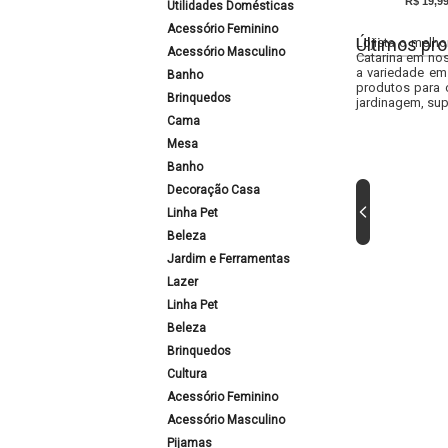
R$ 19,9
Utilidades Domésticas
Acessório Feminino
Últimos pro
Lojista o melho
Acessório Masculino
Catarina em nos
a variedade em
Banho
produtos para 
Brinquedos
jardinagem, sup
Cama
Mesa
Banho
Decoração Casa
Linha Pet
Beleza
Jardim e Ferramentas
Lazer
Linha Pet
Beleza
Brinquedos
Cultura
Acessório Feminino
Acessório Masculino
Pijamas