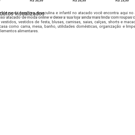
9
R$ 38,99
R$ 26,99
R$ 19,99
dutos visualizados
r da moda feminina, masculina e infantil no atacado você encontra aqui no
so atacado de moda online e deixe a sua loja ainda mais linda com roupas c
 vestidos, vestidos de festa, blusas, camisas, saias, calças, shorts e m
casa como cama, mesa, banho, utilidades domésticas, organização e limpe
lementos alimentares.