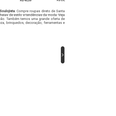
R$ 29,69
R$ 35,99
R$ 40,09
Soulojista
. Compre roupas direto de Santa
heias de estilo e tendências da moda. Veja
acacão. Também temos uma grande oferta de
za, brinquedos, decoração, ferramentas e