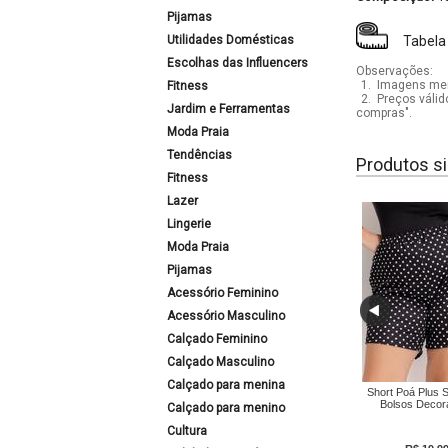
Pijamas
Utilidades Domésticas
Tabela
Escolhas das Influencers
Observações:
1.
Imagens mera
Fitness
2.
Preços válid
Jardim e Ferramentas
compras".
Moda Praia
Tendências
Produtos si
Fitness
Lazer
Lingerie
Moda Praia
Pijamas
Acessório Feminino
Acessório Masculino
Calçado Feminino
Calçado Masculino
Calçado para menina
Short Poá Plus 
Bolsos Decor
Calçado para menino
Cultura