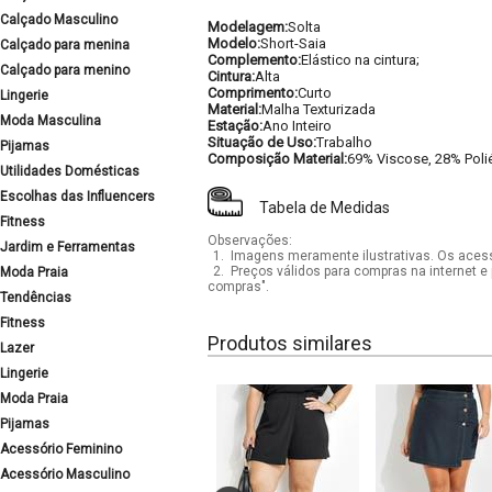
Calçado Masculino
Modelagem:
Solta
Modelo:
Short-Saia
Calçado para menina
Complemento:
Elástico na cintura;
Calçado para menino
Cintura:
Alta
Comprimento:
Curto
Lingerie
Material:
Malha Texturizada
Moda Masculina
Estação:
Ano Inteiro
Situação de Uso:
Trabalho
Pijamas
Composição Material:
69% Viscose, 28% Polié
Utilidades Domésticas
Escolhas das Influencers
Tabela de Medidas
Fitness
Observações:
Jardim e Ferramentas
1.
Imagens meramente ilustrativas. Os acess
2.
Preços válidos para compras na internet e 
Moda Praia
compras".
Tendências
Fitness
Produtos similares
Lazer
Lingerie
Moda Praia
Pijamas
Acessório Feminino
Acessório Masculino