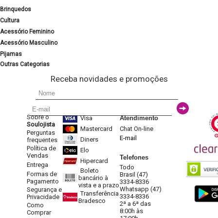
Brinquedos
Cultura
Acessório Feminino
Acessório Masculino
Pijamas
Outras Categorias
Receba novidades e promoções
Sobre o
Visa
Atendimento
Soulojista
Mastercard
Chat On-line
Perguntas
E-mail
Diners
frequentes
Política de
Elo
Vendas
Telefones
Hipercard
Entrega
Todo
Boleto
Formas de
Brasil (47)
bancário à
Pagamento
3334-8336
vista e a prazo
Whatsapp (47)
Segurança e
Transferência
3334-8336
Privacidade
Bradesco
2ª a 6ª das
Como
8:00h às
Comprar