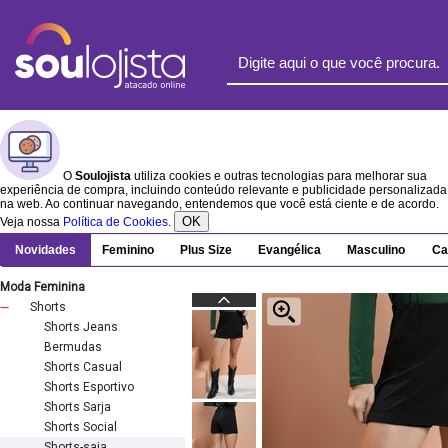
O
Soulojista
utiliza cookies e outras tecnologias para melhorar sua
experiência de compra, incluindo conteúdo relevante e publicidade personalizada
na web. Ao continuar navegando, entendemos que você está ciente e de acordo.
OK
Veja nossa
Política de Cookies
.
Novidades
Feminino
Plus Size
Evangélica
Masculino
Ca
Moda Feminina
Shorts
Shorts Jeans
Bermudas
Shorts Casual
Shorts Esportivo
Shorts Sarja
Shorts Social
Shorts-saia