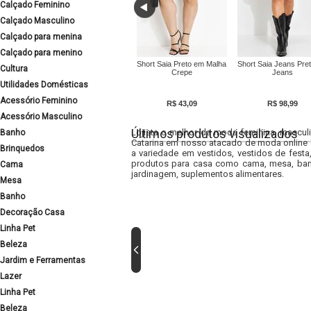
Calçado Feminino
Calçado Masculino
Calçado para menina
Calçado para menino
Short Saia Preto em Malha
Short Saia Jeans Pre
Cultura
Crepe
Jeans
Utilidades Domésticas
Acessório Feminino
R$ 43,09
R$ 98,99
Acessório Masculino
Últimos produtos visualizados
Lojista o melhor da moda feminina, masculi
Banho
Catarina em nosso atacado de moda online e
Brinquedos
a variedade em vestidos, vestidos de fest
produtos para casa como cama, mesa, banh
Cama
jardinagem, suplementos alimentares.
Mesa
Banho
Decoração Casa
Linha Pet
Beleza
Jardim e Ferramentas
Lazer
Linha Pet
Beleza