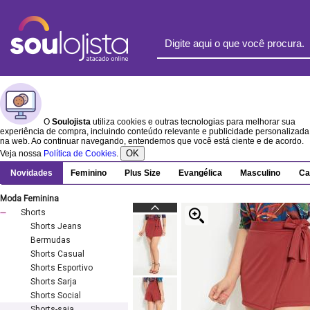
O
Soulojista
utiliza cookies e outras tecnologias para melhorar sua
experiência de compra, incluindo conteúdo relevante e publicidade personalizada
na web. Ao continuar navegando, entendemos que você está ciente e de acordo.
OK
Veja nossa
Política de Cookies
.
Novidades
Feminino
Plus Size
Evangélica
Masculino
Ca
Moda Feminina
Shorts
Shorts Jeans
Bermudas
Shorts Casual
Shorts Esportivo
Shorts Sarja
Shorts Social
Shorts-saia