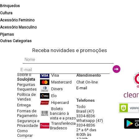
Brinquedos
Cultura
Acessório Feminino
Acessório Masculino
Pijamas
Outras Categorias
Receba novidades e promoções
Sobre o
Visa
Atendimento
Soulojista
Mastercard
Chat On-line
Perguntas
E-mail
Diners
frequentes
Política de
Elo
Vendas
Telefones
Hipercard
Entrega
Todo
Boleto
Formas de
Brasil (47)
bancário à
Pagamento
3334-8336
vista e a prazo
Whatsapp (47)
Segurança e
Transferência
3334-8336
Privacidade
Bradesco
2ª a 6ª das
Como
8:00h às
Comprar