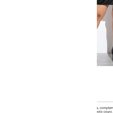
Selecione a quantidade para cada tamanho:
-
+
G
GG
XXG
XLG
COMPRAR
, complementos torção, cintura alta, comprimento curto, material helanca resi
ecto couro.