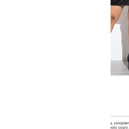
Selecione a quantidade para cada tamanho:
-
+
G
GG
XXG
XLG
COMPRAR
, complementos torção, cintura alta, comprimento curto, material helanca resi
ecto couro.