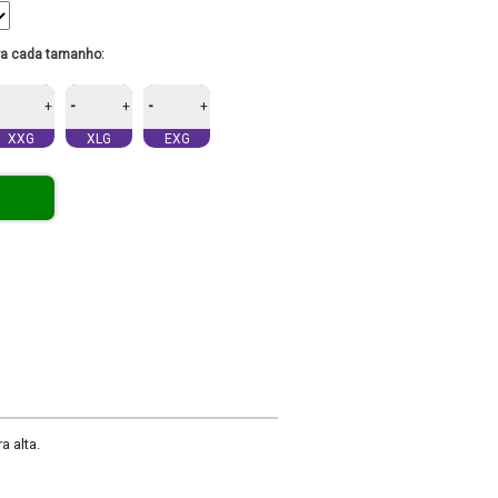
ra cada tamanho:
-
-
+
+
+
XXG
XLG
EXG
a alta.