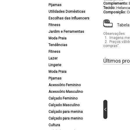
Complemento:
Pijamas
Tecido:
Helanca
Utilidades Domésticas
Composição:
C
Escolhas das Influencers
Tabela
Fitness
Jardim e Ferramentas
Observações:
1.
Imagens mera
Moda Praia
2.
Preços válid
Tendências
compras".
Fitness
Lazer
Últimos pro
Lingerie
Moda Praia
Pijamas
Acessório Feminino
Acessório Masculino
Calçado Feminino
Calçado Masculino
Calçado para menina
Calçado para menino
Cultura