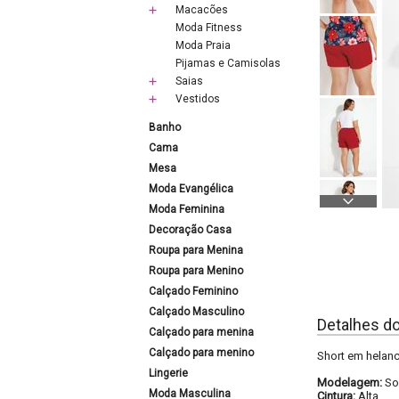
Macacões
Moda Fitness
Moda Praia
Pijamas e Camisolas
Saias
Vestidos
Banho
Cama
Mesa
Moda Evangélica
Moda Feminina
Decoração Casa
Roupa para Menina
Roupa para Menino
Calçado Feminino
Calçado Masculino
Detalhes d
Calçado para menina
Calçado para menino
Short em helanc
Lingerie
Modelagem:
So
Moda Masculina
Cintura:
Alta