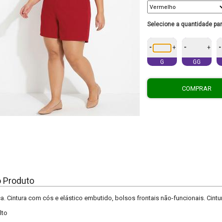
Selecione a quantidade pa
-
-
-
+
+
G
GG
COMPRAR
o Produto
a. Cintura com cós e elástico embutido, bolsos frontais não-funcionais. Cintur
lto