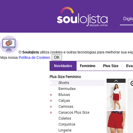
O
Soulojista
utiliza cookies e outras tecnologias para melhorar sua e
OK
Veja nossa
Política de Cookies
.
Novidades
Feminino
Plus Size
Eva
Plus Size Feminino
Shorts
Bermudas
Blusas
Calças
Camisas
Casacos Plus Size
Coletes
Conjuntos
Lingerie