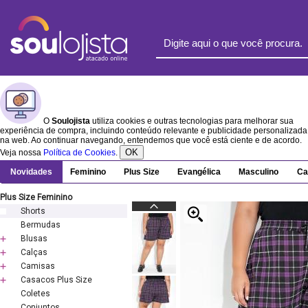
O
Soulojista
utiliza cookies e outras tecnologias para melhorar sua
experiência de compra, incluindo conteúdo relevante e publicidade personalizada
na web. Ao continuar navegando, entendemos que você está ciente e de acordo.
OK
Veja nossa
Política de Cookies
.
Novidades
Feminino
Plus Size
Evangélica
Masculino
Ca
Plus Size Feminino
Shorts
Bermudas
Blusas
Calças
Camisas
Casacos Plus Size
Coletes
Conjuntos