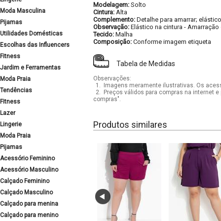
Modelagem:
Solto
Moda Masculina
Cintura:
Alta
Complemento:
Detalhe para amarrar; elástic
Pijamas
Observação:
Elástico na cintura
-
Amarração 
Utilidades Domésticas
Tecido:
Malha
Composição:
Conforme imagem etiqueta
Escolhas das Influencers
Fitness
Tabela de Medidas
Jardim e Ferramentas
Observações:
Moda Praia
1.
Imagens meramente ilustrativas. Os acess
Tendências
2.
Preços válidos para compras na internet e 
compras".
Fitness
Lazer
Produtos similares
Lingerie
Moda Praia
Pijamas
Acessório Feminino
Acessório Masculino
Calçado Feminino
Calçado Masculino
Calçado para menina
Calçado para menino