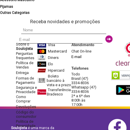
Acessório Masculino
Pijamas
Outras Categorias
Receba novidades e promoções
Sobre o
Visa
Atendimento
Soulojista
Mastercard
Chat On-line
Perguntas
E-mail
Diners
frequentes
Política de
Elo
Vendas
Telefones
Hipercard
Entrega
Todo
Boleto
Formas de
Brasil (47)
bancário à
Pagamento
3334-8336
vista e a prazo
Whatsapp (47)
Segurança e
Transferência
3334-8336
Privacidade
Bradesco
2ª a 6ª das
Como
8:00h às
Comprar
17:00h
Devoluções
Código do
consumidor
Política de
Privacidade
Soulojista
é uma marca da