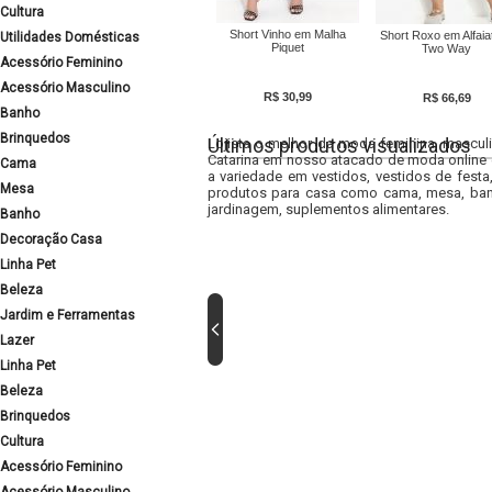
Cultura
Short Vinho em Malha
Short Roxo em Alfaiat
Utilidades Domésticas
Piquet
Two Way
Acessório Feminino
Acessório Masculino
R$ 30,99
R$ 66,69
Banho
Brinquedos
Últimos produtos visualizados
Lojista o melhor da moda feminina, masculi
Catarina em nosso atacado de moda online e
Cama
a variedade em vestidos, vestidos de fest
Mesa
produtos para casa como cama, mesa, banh
jardinagem, suplementos alimentares.
Banho
Decoração Casa
Linha Pet
Beleza
Jardim e Ferramentas
Lazer
Linha Pet
Beleza
Brinquedos
Cultura
Acessório Feminino