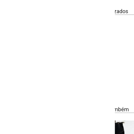
izados
ambém