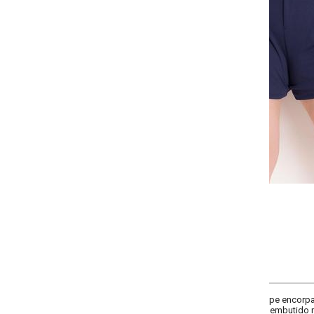
-
-
-
-
+
+
+
G
GG
XXG
XLG
COMPRAR
pe encorpada que da caimento de alfaiataria e conforto da malha. Possui pre
o embutido no cós.