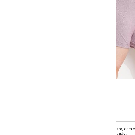
-
-
-
-
+
+
+
G
GG
XXG
XLG
COMPRAR
claro, com cós elástico e bolsos laterais. Confortável e moderno, é perfeito 
icado.