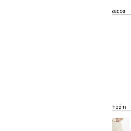
izados
ambém