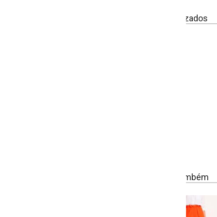
izados
ambém