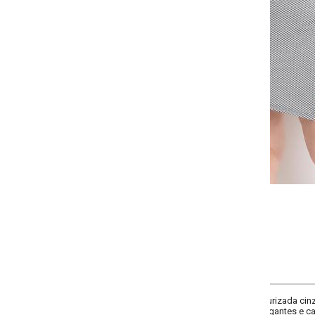
-
-
-
-
+
+
+
G
GG
XXG
XLG
COMPRAR
urizada cinza, com modelagem transpassada que traz charme e modernidade. C
gantes e casuais.