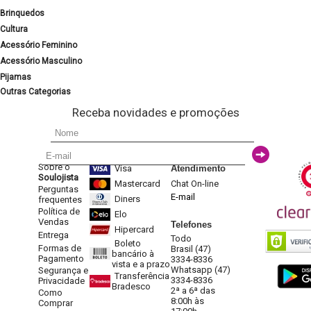
Brinquedos
Cultura
Acessório Feminino
Acessório Masculino
Pijamas
Outras Categorias
Receba novidades e promoções
Sobre o
Visa
Atendimento
Soulojista
Mastercard
Chat On-line
Perguntas
E-mail
Diners
frequentes
Política de
Elo
Vendas
Telefones
Hipercard
Entrega
Todo
Boleto
Formas de
Brasil (47)
bancário à
Pagamento
3334-8336
vista e a prazo
Whatsapp (47)
Segurança e
Transferência
3334-8336
Privacidade
Bradesco
2ª a 6ª das
Como
8:00h às
Comprar