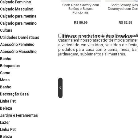
Calçado Feminino
Short Rose Sawary com
Short Sawary Ro
Botões e Bolsos
Destroyed com Cor
Calçado Masculino
Funcionais
Calçado para menina
R$ 80,99
R$ 82,99
Calçado para menino
Cultura
Últimos produtos visualizados
Lojista o melhor da moda feminina, masculi
Utilidades Domésticas
Catarina em nosso atacado de moda online e
Acessório Feminino
a variedade em vestidos, vestidos de fest
produtos para casa como cama, mesa, banh
Acessório Masculino
jardinagem, suplementos alimentares.
Banho
Brinquedos
Cama
Mesa
Banho
Decoração Casa
Linha Pet
Beleza
Jardim e Ferramentas
Lazer
Linha Pet
Beleza