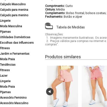
Calçado Masculino
Comprimento:
Curto
Cintura:
Média
Calçado para menina
Complemento:
Bolso frontal; bolsos costas; 
Calçado para menino
Fechamento:
Botão e zíper
Lingerie
Moda Masculina
Tabela de Medidas
Pijamas
Observações:
Utilidades Domésticas
1.
Imagens meramente ilustrativas. Os acess
2.
Preços válidos para compras na internet e 
Escolhas das Influencers
compras".
Fitness
Jardim e Ferramentas
Produtos similares
Moda Praia
Tendências
Fitness
Lazer
Lingerie
Moda Praia
Pijamas
Acessório Feminino
Acessório Masculino