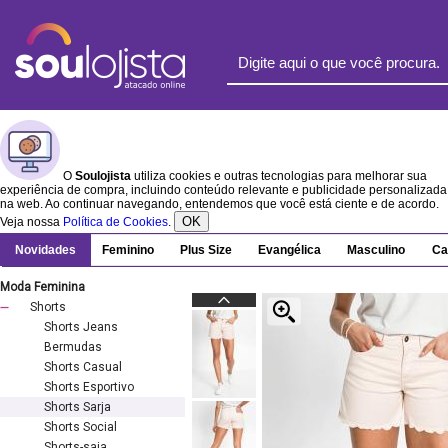
O
Soulojista
utiliza cookies e outras tecnologias para melhorar sua
experiência de compra, incluindo conteúdo relevante e publicidade personalizada
na web. Ao continuar navegando, entendemos que você está ciente e de acordo.
OK
Veja nossa
Política de Cookies
.
Novidades
Feminino
Plus Size
Evangélica
Masculino
Ca
Moda Feminina
Shorts
Shorts Jeans
Bermudas
Shorts Casual
Shorts Esportivo
Shorts Sarja
Shorts Social
Shorts-saia