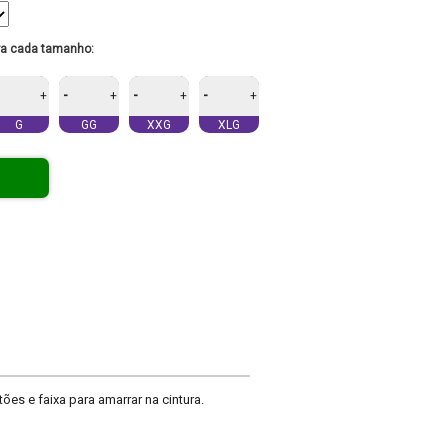
ra cada tamanho:
-
-
-
+
+
+
+
G
GG
XXG
XLG
es e faixa para amarrar na cintura.