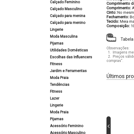
Calçado Feminino
Comprimento d
Comprimento:
Calçado Masculino
Cinto:
No mesmo
Calçado para menina
Fechamento:
Bo
Tecido:
Meia ma
Calçado para menino
Composição:
1
Lingerie
Moda Masculina
Tabela
Pijamas
Observações:
Utilidades Domésticas
1.
Imagens mera
2.
Preços válid
Escolhas das Influencers
compras".
Fitness
Jardim e Ferramentas
Últimos pro
Moda Praia
Tendências
Fitness
Lazer
Lingerie
Moda Praia
Pijamas
Acessório Feminino
Acessório Masculino