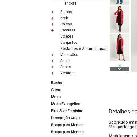
Tricots
Blusas
Body
Calças
Camisas
Coletes
Conjuntos
Gestantes e Amamentação
Macacões
Saias
Shorts
Vestidos
Banho
Cama
Mesa
Moda Evangélica
Detalhes d
Plus Size Feminino
Decoração Casa
Sobretudo em ma
Roupa para Menina
Mangas longas 
Roupa para Menino
Modelagem:
So