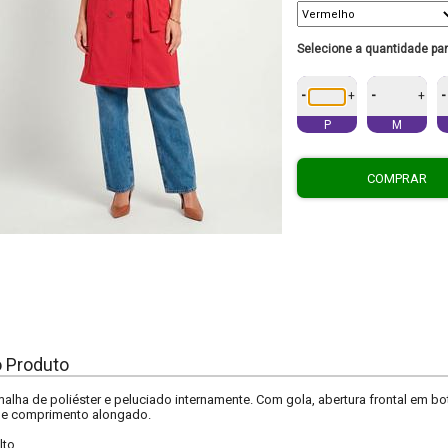
Selecione a quantidade pa
-
-
-
+
+
P
M
COMPRAR
o Produto
lha de poliéster e peluciado internamente. Com gola, abertura frontal em botõ
e comprimento alongado.
lto