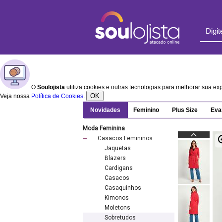
O
Soulojista
utiliza cookies e outras tecnologias para melhorar sua e
OK
Veja nossa
Política de Cookies
.
Novidades
Feminino
Plus Size
Eva
Moda Feminina
Casacos Femininos
Jaquetas
Blazers
Cardigans
Casacos
Casaquinhos
Kimonos
Moletons
Sobretudos