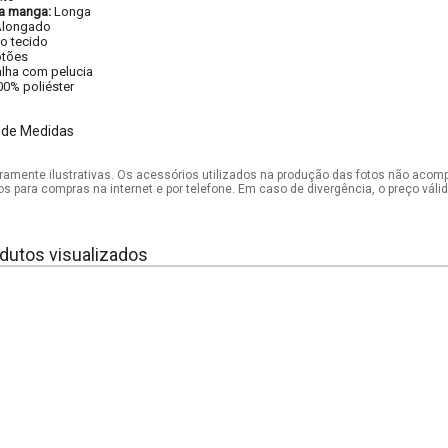
a manga:
Longa
Alongado
 tecido
tões
lha com pelucia
00% poliéster
 de Medidas
mente ilustrativas. Os acessórios utilizados na produção das fotos não acom
os para compras na internet e por telefone. Em caso de divergência, o preço vál
dutos visualizados