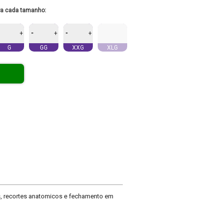
ra cada tamanho:
-
-
+
+
+
G
GG
XXG
XLG
s, recortes anatomicos e fechamento em