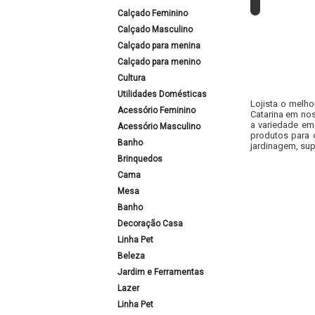
Calçado Feminino
Calçado Masculino
Calçado para menina
Calçado para menino
Cultura
Utilidades Domésticas
Lojista o melho
Acessório Feminino
Catarina em nos
a variedade em
Acessório Masculino
produtos para 
Banho
jardinagem, sup
Brinquedos
Cama
Mesa
Banho
Decoração Casa
Linha Pet
Beleza
Jardim e Ferramentas
Lazer
Linha Pet