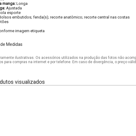
a manga:
Longa
ga:
Ajustada
ola esporte
Bolsos embutidos; fenda(s); recorte anatômico; recorte central nas costas
tões
onforme imagem etiqueta
 de Medidas
mente ilustrativas. Os acessórios utilizados na produção das fotos não acom
os para compras na internet e por telefone. Em caso de divergência, o preço vál
dutos visualizados