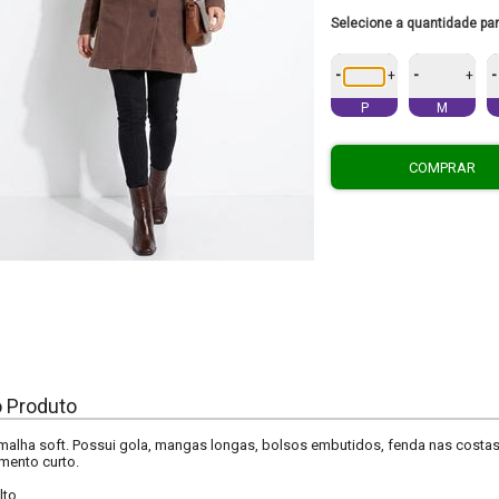
Selecione a quantidade pa
-
-
-
+
+
P
M
COMPRAR
o Produto
malha soft. Possui gola, mangas longas, bolsos embutidos, fenda nas costa
mento curto.
lto