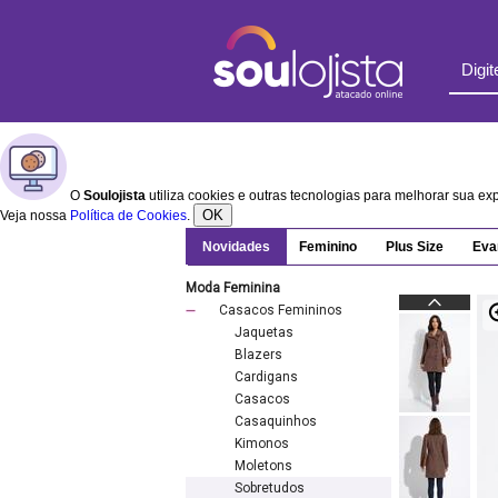
O
Soulojista
utiliza cookies e outras tecnologias para melhorar sua e
OK
Veja nossa
Política de Cookies
.
Novidades
Feminino
Plus Size
Eva
Moda Feminina
Casacos Femininos
Jaquetas
Blazers
Cardigans
Casacos
Casaquinhos
Kimonos
Moletons
Sobretudos