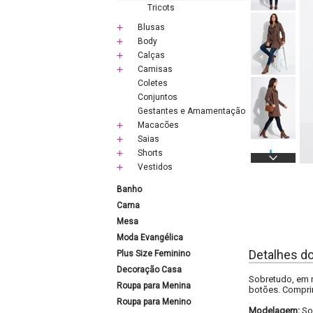
Tricots
Blusas
Body
Calças
Camisas
Coletes
Conjuntos
Gestantes e Amamentação
Macacões
Saias
Shorts
Vestidos
Banho
Cama
Mesa
Moda Evangélica
Detalhes d
Plus Size Feminino
Decoração Casa
Sobretudo, em 
Roupa para Menina
botões. Compri
Roupa para Menino
Modelagem:
So