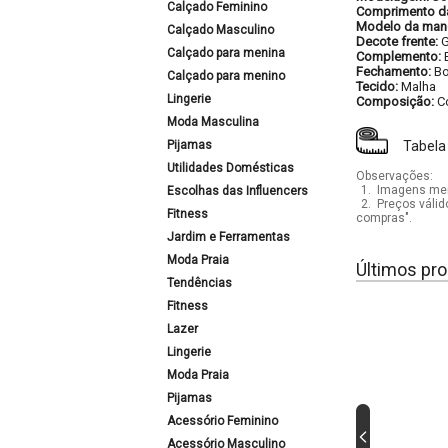
Calçado Feminino
Comprimento d
Modelo da man
Calçado Masculino
Decote frente:
G
Calçado para menina
Complemento:
Fechamento:
Bo
Calçado para menino
Tecido:
Malha
Lingerie
Composição:
C
Moda Masculina
Pijamas
Tabela
Utilidades Domésticas
Observações:
1.
Imagens mera
Escolhas das Influencers
2.
Preços válid
Fitness
compras".
Jardim e Ferramentas
Moda Praia
Últimos pro
Tendências
Fitness
Lazer
Lingerie
Moda Praia
Pijamas
Acessório Feminino
Acessório Masculino