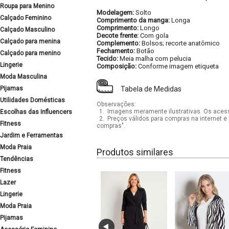
Roupa para Menino
Modelagem:
Solto
Calçado Feminino
Comprimento da manga:
Longa
Comprimento:
Longo
Calçado Masculino
Decote frente:
Com gola
Calçado para menina
Complemento:
Bolsos; recorte anatômico
Fechamento:
Botão
Calçado para menino
Tecido:
Meia malha com pelucia
Lingerie
Composição:
Conforme imagem etiqueta
Moda Masculina
Pijamas
Tabela de Medidas
Utilidades Domésticas
Observações:
1.
Imagens meramente ilustrativas. Os acess
Escolhas das Influencers
2.
Preços válidos para compras na internet e 
Fitness
compras".
Jardim e Ferramentas
Moda Praia
Produtos similares
Tendências
Fitness
Lazer
Lingerie
Moda Praia
Pijamas