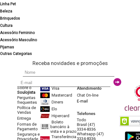
Linha Pet
Beleza
Brinquedos
Cultura
Acessório Feminino
Acessório Masculino
Pijamas
Outras Categorias
Receba novidades e promoções
Sobre o
Visa
Atendimento
Soulojista
Mastercard
Chat On-line
Perguntas
E-mail
Diners
frequentes
Política de
Elo
Vendas
Telefones
Hipercard
Entrega
Todo
Boleto
Formas de
Brasil (47)
bancário à
Pagamento
3334-8336
vista e a prazo
Whatsapp (47)
Segurança e
Transferência
3334-8336
Privacidade