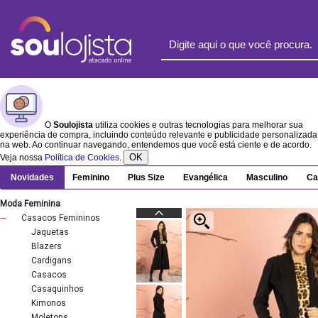
O
Soulojista
utiliza cookies e outras tecnologias para melhorar sua
experiência de compra, incluindo conteúdo relevante e publicidade personalizada
na web. Ao continuar navegando, entendemos que você está ciente e de acordo.
OK
Veja nossa
Política de Cookies
.
Novidades
Feminino
Plus Size
Evangélica
Masculino
Ca
Moda Feminina
Casacos Femininos
Jaquetas
Blazers
Cardigans
Casacos
Casaquinhos
Kimonos
Moletons