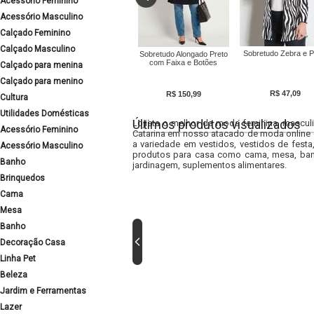
Acessório Feminino
Acessório Masculino
Calçado Feminino
Calçado Masculino
Sobretudo Zebra e P
Sobretudo Alongado Preto
com Faixa e Botões
Calçado para menina
Calçado para menino
R$ 47,09
R$ 150,99
Cultura
Utilidades Domésticas
Últimos produtos visualizados
Lojista o melhor da moda feminina, masculi
Acessório Feminino
Catarina em nosso atacado de moda online e
a variedade em vestidos, vestidos de fest
Acessório Masculino
produtos para casa como cama, mesa, banh
Banho
jardinagem, suplementos alimentares.
Brinquedos
Cama
Mesa
Banho
Decoração Casa
Linha Pet
Beleza
Jardim e Ferramentas
Lazer