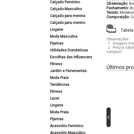
Calçado Feminino
Observação:
Bo
Fechamento:
Bo
Calçado Masculino
Tecido:
Moletom
Calçado para menina
Composição:
C
Calçado para menino
Lingerie
Tabela
Moda Masculina
Observações:
Pijamas
1.
Imagens mera
2.
Preços válid
Utilidades Domésticas
compras".
Escolhas das Influencers
Fitness
Últimos pro
Jardim e Ferramentas
Moda Praia
Tendências
Fitness
Lazer
Lingerie
Moda Praia
Pijamas
Acessório Feminino
Acessório Masculino