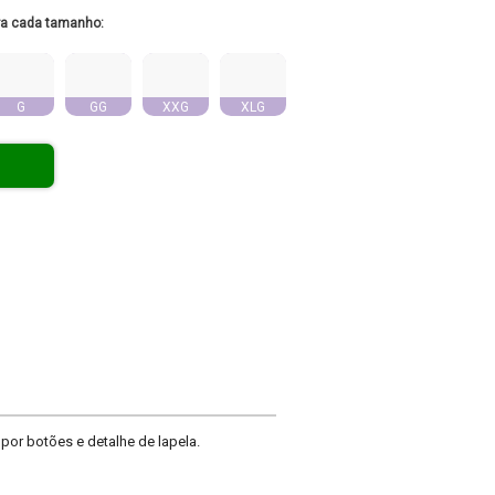
ra cada tamanho:
G
GG
XXG
XLG
or botões e detalhe de lapela.