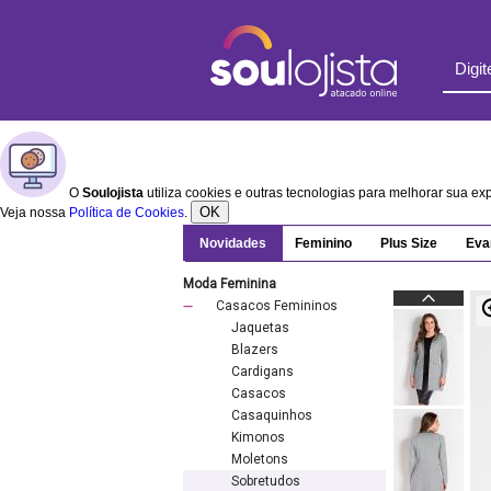
O
Soulojista
utiliza cookies e outras tecnologias para melhorar sua e
OK
Veja nossa
Política de Cookies
.
Novidades
Feminino
Plus Size
Eva
Moda Feminina
Casacos Femininos
Jaquetas
Blazers
Cardigans
Casacos
Casaquinhos
Kimonos
Moletons
Sobretudos