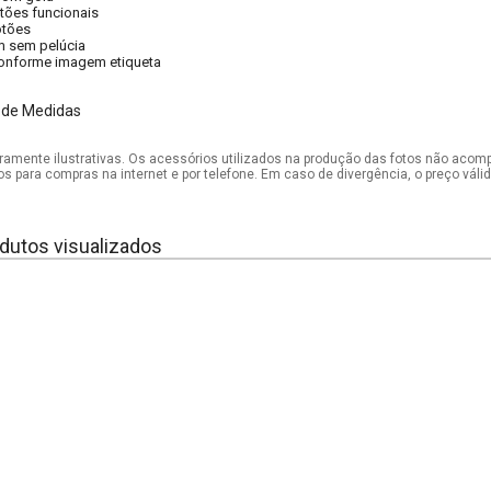
tões funcionais
tões
 sem pelúcia
onforme imagem etiqueta
 de Medidas
mente ilustrativas. Os acessórios utilizados na produção das fotos não acom
os para compras na internet e por telefone. Em caso de divergência, o preço vál
dutos visualizados