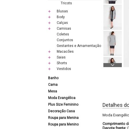
Tricots
Blusas
Body
Calças
Camisas
Coletes
Conjuntos
Gestantes e Amamentação
Macacões
Saias
Shorts
Vestidos
Banho
Cama
Mesa
Moda Evangélica
Detalhes d
Plus Size Feminino
Decoração Casa
Moda Evangélic
Roupa para Menina
Comprimento d
Roupa para Menino
Decote frente:
C