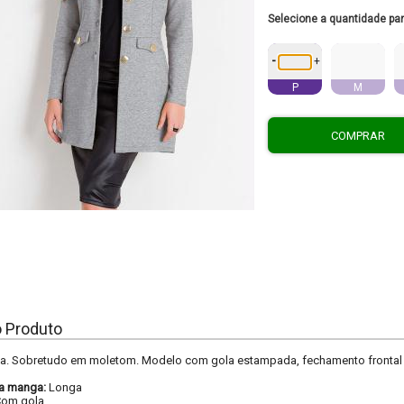
Selecione a quantidade pa
-
+
P
M
COMPRAR
o Produto
a. Sobretudo em moletom. Modelo com gola estampada, fechamento frontal p
a manga:
Longa
om gola