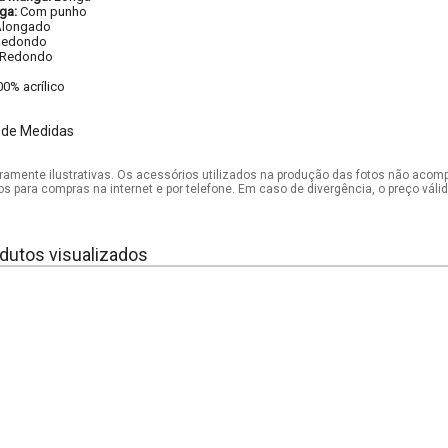
ga:
Com punho
Alongado
Redondo
Redondo
00% acrílico
 de Medidas
mente ilustrativas. Os acessórios utilizados na produção das fotos não acom
os para compras na internet e por telefone. Em caso de divergência, o preço vál
dutos visualizados