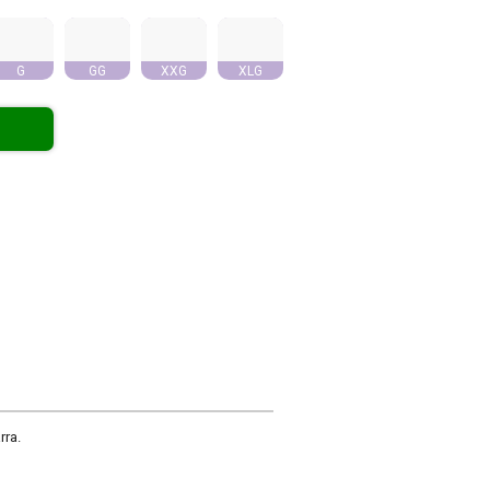
G
GG
XXG
XLG
rra.