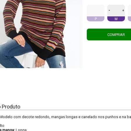
-
+
P
M
COMPRAR
o Produto
ô. Modelo com decote redondo, mangas longas e canelado nos punhos e na ba
lto
a manga:
Longa