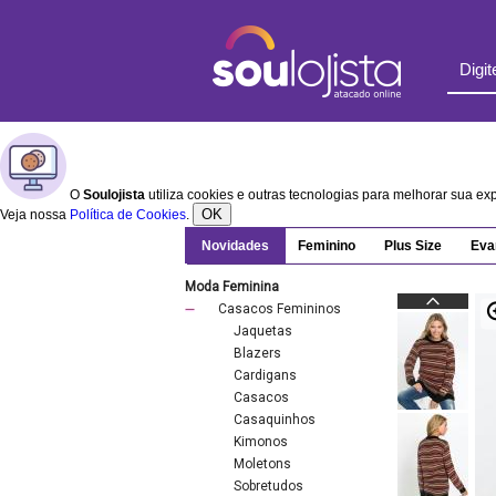
O
Soulojista
utiliza cookies e outras tecnologias para melhorar sua e
OK
Veja nossa
Política de Cookies
.
Novidades
Feminino
Plus Size
Eva
Moda Feminina
Casacos Femininos
Jaquetas
Blazers
Cardigans
Casacos
Casaquinhos
Kimonos
Moletons
Sobretudos