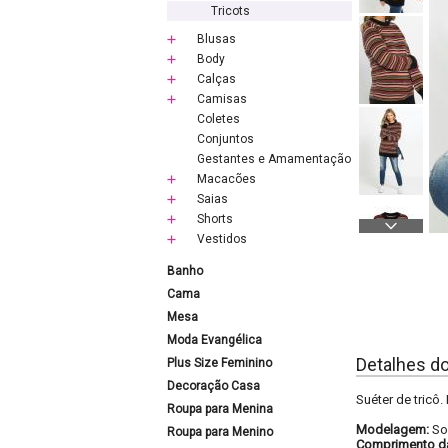
Tricots
Blusas
Body
Calças
Camisas
Coletes
Conjuntos
Gestantes e Amamentação
Macacões
Saias
Shorts
Vestidos
Banho
Cama
Mesa
Moda Evangélica
Detalhes d
Plus Size Feminino
Decoração Casa
Suéter de tric
Roupa para Menina
Modelagem:
So
Roupa para Menino
Comprimento d